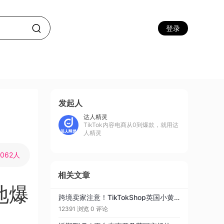
登录
发起人
达人精灵
TikTok内容电商从0到爆款，就用达
人精灵
4062人
相关文章
地爆
跨境卖家注意！TikTokShop英国小黄车只需国内营业执照即可开通跨境店
12391 浏览
0 评论