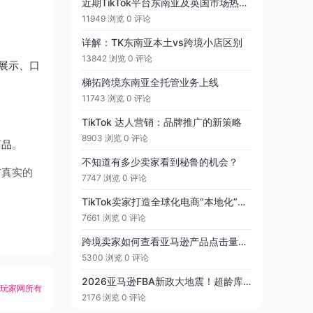
近期TikTok平台东南亚及英国市场热卖产品一览
11949 浏览
0 评论
详解：TK东南亚本土vs跨境小店区别
13842 浏览
0 评论
品展示、口
梯拓跨境东南亚全托管业务上线
11743 浏览
0 评论
​TikTok 达人营销：品牌推广的新策略
8903 浏览
0 评论
商品。
不知道有多少卖家看到秘鲁的机会？
有真实的
7747 浏览
0 评论
TikTok卖家打造全球化电商“本地化”竞争力的利器：海外仓深度解析
7661 浏览
0 评论
跨境卖家如何查看亚马逊产品点击量？如何分析？
5300 浏览
0 评论
2026亚马逊FBA新政大地震！超龄库存附加费暴涨13倍，大批卖家利润被腰斩
K玩家网所有
2176 浏览
0 评论