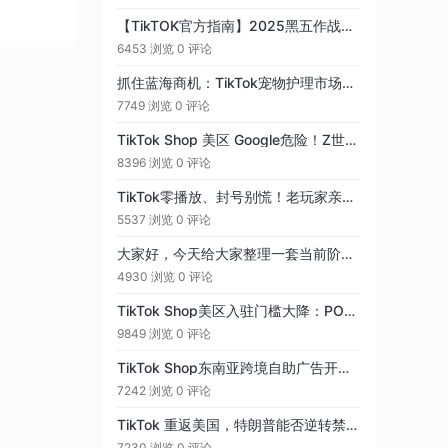
【TikTOK官方指南】2025黑五作战计划大图：三大升级，五大玩法
6453 浏览
0 评论
抓住蓝海商机：TikTok宠物护理市场的巨大潜力
7749 浏览
0 评论
TikTok Shop 美区 Google危险！Z世代更爱TIKTOK搜索
8396 浏览
0 评论
TikTok零播放、封号别慌！老玩家亲测的全流程破局方案，从素材到发布一步通
5537 浏览
0 评论
大家好，今天给大家整理一套当前阶段可直接落地的 TikTok 运营方案，适合个人起号、老号优化、矩阵运营，论坛分享版，简洁不啰嗦，拿去就能用。
4930 浏览
0 评论
TikTok Shop美区入驻门槛大降：POP跨境店&quot0流水&quot也能入驻，助力百万GMV突破！
9849 浏览
0 评论
TikTok Shop东南亚跨境自助广告开户功能上线
7242 浏览
0 评论
TikTok 重返美国，特朗普能否逆转禁令局面？
7230 浏览
0 评论