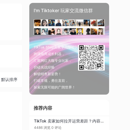
I'm Tiktoker 玩家交流微信群
TikTok Shop卖家学习型社区
跨境电商成长利器，
汇聚网红大咖专业玩家，
切磋实战经验
解锁销售新姿势！
默认排序
打破常规，勇往直前，
探索无限可能的广阔世界！
推荐内容
TikTok 卖家如何拉开运营差距？内容・达人双升级，AI 提效实战解析
4486 浏览
0 评论