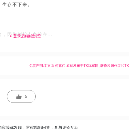
，生存不下来。
，因为创始人之前在...
登录后继续浏览
免责声明:本文由
何嘉伟
原创发布于
TK玩家网
,著作权归作者和T
5
内容等你发现，贡献精彩回答，参与评论互动