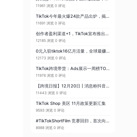
11961 浏览
0 评论
TikTok今年最火爆24款产品出炉，揭秘2022年TikTok选品关键！（连载2）
11691 浏览
0 评论
创作者盈利渠道+1，TikTok宣布推出付费视频功能
12185 浏览
0 评论
0元入驻tiktok16亿月活量，全球最赚钱的平台
12173 浏览
0 评论
TikTok跨境带货：Ads展示一周榜TOP12，品牌曝光＋带货转化＝多管齐下！（3）
11976 浏览
0 评论
【跨境日报】12月20日 | 消息称抖音与TikTok独立
11443 浏览
0 评论
TikTok Shop 美区 11月政策更新汇集
9593 浏览
0 评论
#TikTokShortFilm 竞赛回归，首次向美国创作者开放
8988 浏览
0 评论