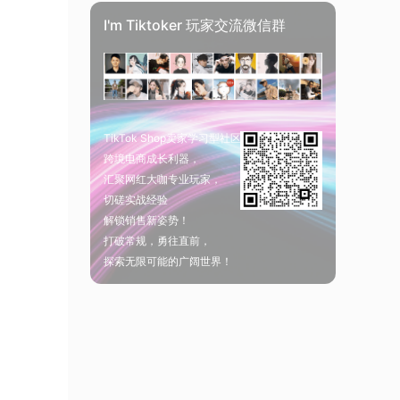
I'm Tiktoker 玩家交流微信群
TikTok Shop卖家学习型社区
跨境电商成长利器，
汇聚网红大咖专业玩家，
切磋实战经验
解锁销售新姿势！
打破常规，勇往直前，
探索无限可能的广阔世界！