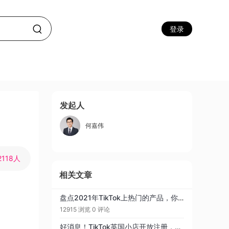
登录
发起人
何嘉伟
2118人
相关文章
盘点2021年TikTok上热门的产品，你知道哪些？
12915 浏览
0 评论
好消息！TikTok英国小店开放注册，大大降低要求(内附详情步骤)！