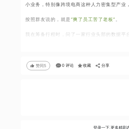
小业务，特别像跨境电商这种人力密集型产业
按照群友说的，就是
“爽了员工苦了老板”
。
我在筹备行程时，问了一家行业头部的数据平台
分享
0 评论
收藏
赞同
5
登录一下,更多精彩