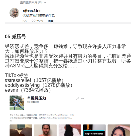
05
减压号
经济形式差，竞争多，赚钱难，导致现在许多人压力非常
大，如何释放压力？
减压视频号也是非常受欢迎并且有潜力的类目，把脏乱差通
过打扫变成干净整洁；把一叠纸通过小刀片整齐裁剪；听各
种ASMR让大脑得到充分放松……
TikTok标签：
#stressrelief（1057亿播放）
#oddlyastisfying（1278亿播放）
#asmr（7384亿播放）