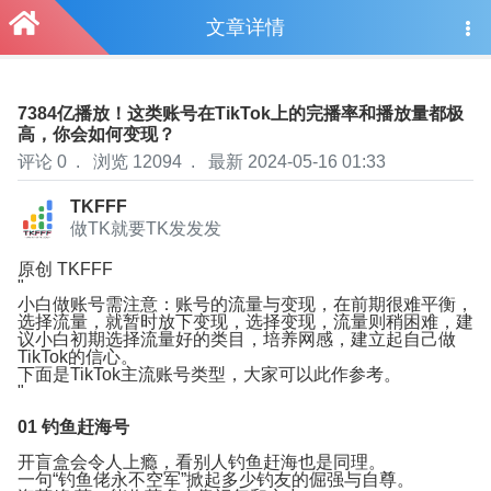
文章详情
7384亿播放！这类账号在TikTok上的完播率和播放量都极
高，你会如何变现？
评论 0
.
浏览 12094
.
最新 2024-05-16 01:33
TKFFF
做TK就要TK发发发
原创
TKFFF
"
小白做账号需注意：账号的流量与变现，在前期很难平衡，
选择流量，就暂时放下变现，选择变现，流量则稍困难，建
议小白初期选择流量好的类目，培养网感，建立起自己做
TikTok的信心。
下面是TikTok主流账号类型，大家可以此作参考。
"
01
钓鱼赶海号
开盲盒会令人上瘾，看别人钓鱼赶海也是同理。
一句“钓鱼佬永不空军”掀起多少钓友的倔强与自尊。