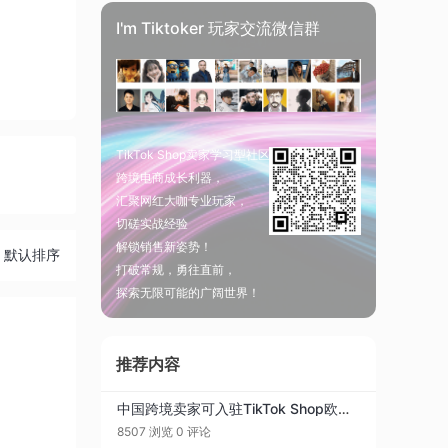
I'm Tiktoker 玩家交流微信群
TikTok Shop卖家学习型社区
跨境电商成长利器，
汇聚网红大咖专业玩家，
切磋实战经验
解锁销售新姿势！
默认排序
打破常规，勇往直前，
探索无限可能的广阔世界！
推荐内容
中国跨境卖家可入驻TikTok Shop欧洲站了！
8507 浏览
0 评论