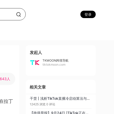
登录
发起人
TKMOON跨境导航
tiktokmoon.com
7643人
相关文章
干货 | 浅析TikTok直播冷启动算法与运营建议
k在拉丁
12425 浏览
0 评论
【跨境早报】9月24日 |TikTok正在流行的热门