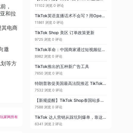
此前，
11102 浏览
0 评论
南亚和拉
TikTok英语直播话术不会写？用OpenAI免费工具一分钟写100条
11861 浏览
0 评论
进其电商
TikTok Shop 美区 订单政策更新
9725 浏览
0 评论
向邀
TikTok革命：中国商家通过短视频征服全球市场
8982 浏览
0 评论
规划等方
TikTok推出的五种新广告工具
7650 浏览
0 评论
特朗普敦促美国最高法院推迟 TikTok 禁令
7532 浏览
0 评论
【新规提醒】TikTok Shop泰国站多个类目上架必须填属性信息
7588 浏览
0 评论
K玩家网所有
TikTok 达人营销从踩坑到爆单，靠这两套打法 ROI 翻 3 倍​
6341 浏览
2 评论