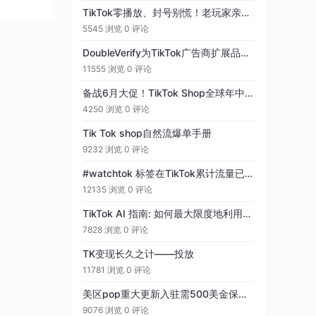
TikTok零播放、封号别慌！老玩家亲测的全流程破局方案，从素材到发布一步通
5545 浏览
0 评论
DoubleVerify为TikTok广告商扩展品牌适用性
11555 浏览
0 评论
备战6月大促！TikTok Shop全球年中狂欢定档，你准备好了吗？
4250 浏览
0 评论
Tik Tok shop自然流爆单手册
9232 浏览
0 评论
#watchtok 标签在TikTok累计流量已经突破10亿次
12135 浏览
0 评论
TikTok AI 指南: 如何最大限度地利用AI进行内容创作
7828 浏览
0 评论
TK变现长久之计——投放
11781 浏览
0 评论
美区pop重大更新入驻需500美金保证金
9076 浏览
0 评论