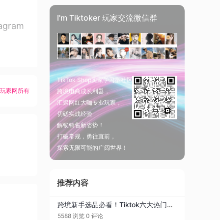
I'm Tiktoker 玩家交流微信群
gram
TikTok Shop卖家学习型社区
K玩家网所有
跨境电商成长利器，
汇聚网红大咖专业玩家，
切磋实战经验
解锁销售新姿势！
打破常规，勇往直前，
探索无限可能的广阔世界！
推荐内容
跨境新手选品必看！Tiktok六大热门类目推荐
5588 浏览
0 评论