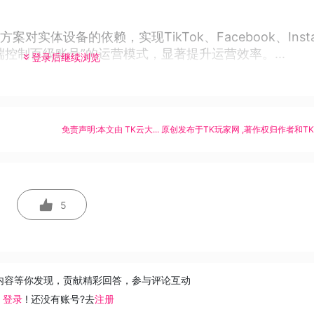
体设备的依赖，实现TikTok、Facebook、Insta
控制百级账号”的运营模式，显著提升运营效率。...
登录后继续浏览
免责声明:本文由
TK云大...
原创发布于
TK玩家网
,著作权归作者和T
5
内容等你发现，贡献精彩回答，参与评论互动
去
登录
! 还没有账号?去
注册