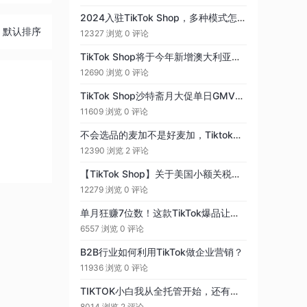
2024入驻TikTok Shop，多种模式怎么选？
默认排序
12327 浏览
0 评论
TikTok Shop将于今年新增澳大利亚、日韩等八大新站点
12690 浏览
0 评论
TikTok Shop沙特斋月大促单日GMV最高增长173\%
11609 浏览
0 评论
不会选品的麦加不是好麦加，Tiktok选品渠道攻略（一）
12390 浏览
2 评论
【TikTok Shop】关于美国小额关税政策变更的新资质要求
12279 浏览
0 评论
单月狂赚7位数！这款TikTok爆品让卖家赚疯了
6557 浏览
0 评论
B2B行业如何利用TikTok做企业营销？
11936 浏览
0 评论
TIKTOK小白我从全托管开始，还有机会吗？
8014 浏览
2 评论