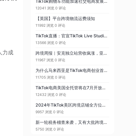
TikTok购物车功能加速社交电商发展，跨境卖家应该快速上车！
12041 浏览
0 评论
【英国】平台跨境物流运费须知
11992 浏览
0 评论
TikTok直播：官宣TikTok Live Studio直播伴侣，跨境直播带货如虎添翼？
13566 浏览
0 评论
人力成
跨境周报｜安克独立站营收疯涨，亚马逊重金入局AI
11967 浏览
0 评论
为什么马来西亚是TikTok电商创业首选？（东南亚商务考察第3天）
11705 浏览
0 评论
TikTok电商美国全托管将在7月开放，附：美国电商市场特征
12432 浏览
0 评论
2024年TikTok美区跨境店铺全方位指南
9957 浏览
0 评论
新一轮税务稽查来袭，又有大批跨境企业要补税了！
5750 浏览
0 评论