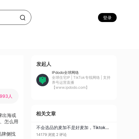
登录
发起人
IPdodo全球网络
全球住宅IP | TikTok专线网络 | 支持
养号运营直播
【www.ipdodo.com】
993人
相关文章
品牌出海或
容、怎么用
不会选品的麦加不是好麦加，Tiktok选品渠道攻略（五）
是品牌侧找
14179 浏览
2 评论