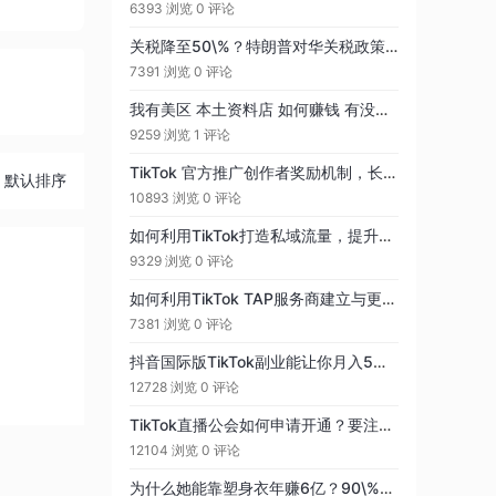
6393 浏览
0 评论
关税降至50\%？特朗普对华关税政策或迎重大转向！
7391 浏览
0 评论
我有美区 本土资料店 如何赚钱 有没大佬带带
9259 浏览
1 评论
TikTok 官方推广创作者奖励机制，长视频成最大热门
默认排序
10893 浏览
0 评论
如何利用TikTok打造私域流量，提升客户忠诚度和复购率？？
9329 浏览
0 评论
如何利用TikTok TAP服务商建立与更多达人的合作，助力TikTok Shop销量增长
7381 浏览
0 评论
抖音国际版TikTok副业能让你月入5万？我这几年的经历值得你参考
12728 浏览
0 评论
TikTok直播公会如何申请开通？要注意什么？
12104 浏览
0 评论
为什么她能靠塑身衣年赚6亿？90\%卖家忽略了这3个关键点！