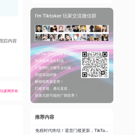
I'm Tiktoker 玩家交流微信群
并跟踪内容
TikTok Shop卖家学习型社区
跨境电商成长利器，
汇聚网红大咖专业玩家，
切磋实战经验
解锁销售新姿势！
打破常规，勇往直前，
K玩家网所有
探索无限可能的广阔世界！
推荐内容
免税时代终结！退货门槛更新，TikTok在赌什么？