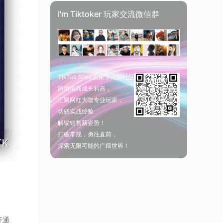
I'm Tiktoker 玩家交流微信群
TikTok Shop卖家学习型社区
跨境电商成长利器，
汇聚网红大咖专业玩家，
切磋实战经验
解锁销售新姿势！
打破常规，勇往直前，
探索无限可能的广阔世界！
开通