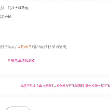
入驻，门槛大幅降低。
店卖全球！
通过后将会在
4月25日
后陆续收到入驻邀请码。
登录后继续浏览
免责声明:本文由
老胡聊T...
原创发布于
TK玩家网
,著作权归作者和T