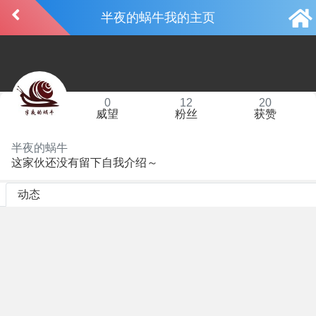
半夜的蜗牛我的主页
0
12
20
威望
粉丝
获赞
半夜的蜗牛
这家伙还没有留下自我介绍～
动态