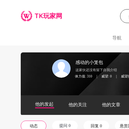
TK玩家网
导航
感动的小笼包
这家伙还没有留下自我介绍
体力值: 310
|
威望: 0
|
威望排
他的发起
他的关注
他的文章
提问 0
动态
回复 0
悬赏