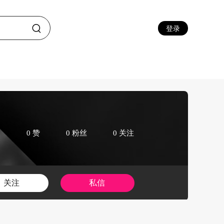
登录
0 赞
0 粉丝
0 关注
关注
私信