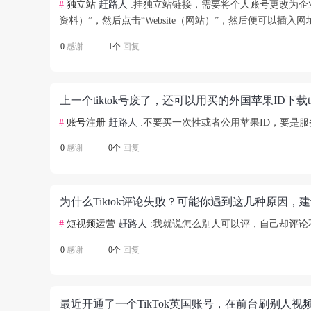
#
独立站
赶路人
:挂独立站链接，需要将个人账号更改为企业账户。
资料）”，然后点击“Website（网站）”，然后便可以插入网
0
感谢
1个
回复
#
账号注册
赶路人
:不要买一次性或者公用苹果ID，要是
0
感谢
0个
回复
为什么Tiktok评论失败？可能你遇到这几种原因，
#
短视频运营
赶路人
:我就说怎么别人可以评，自己却评
0
感谢
0个
回复