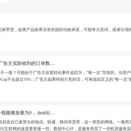
？
其是卖家带货，如果产品效果没有依据的功效承诺，不能夸大其词，或者出现
TikTok的pixel 安装无误，但是为什么Pixel 追数据和广告主实际收到的订单数不一致？使用pixel过程中，出现报错，预览后收不到预览转化数据？
订单数不一致？可能由于广告主设置转化事件追踪为，”每一次“导致的。当
Gap不会超过10%；广告主如果特别介意的话，可将追踪定义的“每一次”换为
为什么我换了网络刷了设备，被TikTok封锁，好几个视频播放量为0， dmit出现红匿名，如何解决？据说是IP感染度问题，之前服务商并未告知IP是属于哪种类型，如何分辨IP的类型呢？
单来说就是自己家里办的电信、联通、移动等宽带，这一类型的网络。一般而言
互联网的速度要更慢一些。数据中心IP，是服务商买了一些机房服务器，在