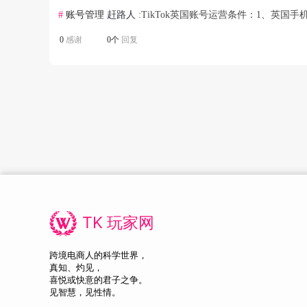
#
账号管理
赶路人
:TikTok英国账号运营条件：1、英国
0
感谢
0个
回复
TK 玩家网
跨境电商人的科学世界，
真知、灼见，
喜悦或快意的君子之争。
见智慧，见性情。