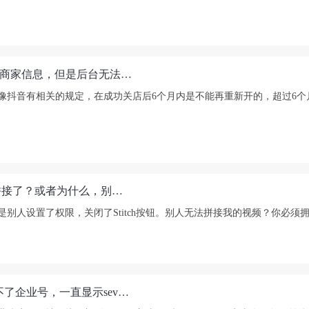
Tiktok英国站的跨境小店，因为业务原因，需要更换商家信息，但是后台无法变更公司注册主体，只能注销掉Tiktok商家旧账户，请问大家怎么注销掉Tiktok商家旧账户重新注册? 重新注册新账户，主营类目可以修改吗？
抖音有相关的规定，在成功关店后6个月内是不能再重新开的，超过6个月就
关于TikTok视频拼接问题：TikTok账号为什么不让拼接了？或者为什么，别人无法拼接我的视频？
可能是别人设置了权限，关闭了Stitch按钮。别人无法拼接我的视频？你必
TikTok主页如何添加独立站链接？ TikTok个人号转不了企业号，一直显示sever's deserved，这种情况如何破解？