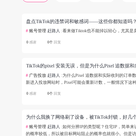
盘点TikTok的违禁词和敏感词——这些你都知道吗
#
账号管理
赶路人
:看来做Tiktok也不能掉以轻心，尤
0
感谢
0个
回复
#
广告投放
赶路人
:为什么Pixel 追数据和实际收到的
新进入投放网站时，Pixel可能会重新计数，一般情况下这种
0
感谢
0个
回复
#
账号管理
赶路人
:如何分辨IP的类型呢？住宅IP，简
的概率较低，所以被目标网站阻止的概率也就很小。但是访问