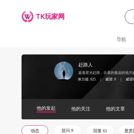
TK玩家网
导航
赶路人
趁着星光赶路，去看的最远的地方
体力值: 925
|
威望: 0
|
威望排
他的发起
他的关注
他的文章
提问 8
动态
回复 61
悬赏