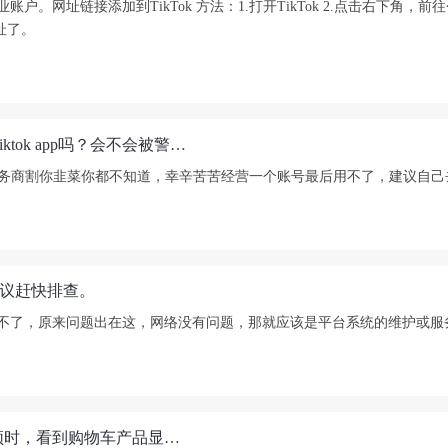
网址链接添加到TikTok 方法：1.打开TikTok 2.点击右下角，前往个人资
址了。
上一个tiktok号废了，还可以用买的外国苹果ID下载tiktok app吗？会不会被警告？如果用了那种一次性或者公用苹果ID，密码被别人修改了，现在我这边无法登陆，怎么办？
服务商割你韭菜你都不知道，幸辛苦苦经营一个账号最后用不了，建议自
建议赶快排查。
论不了，原来问题出在这，网络没有问题，那就应该是平台系统的维护或服
最近开通了一个TikTok英国账号，在前台刷别人视频时，看到购物车产品显示美金，刷了好几个视频都是美金，这是什么原因？是账号问题还是有其他问题？