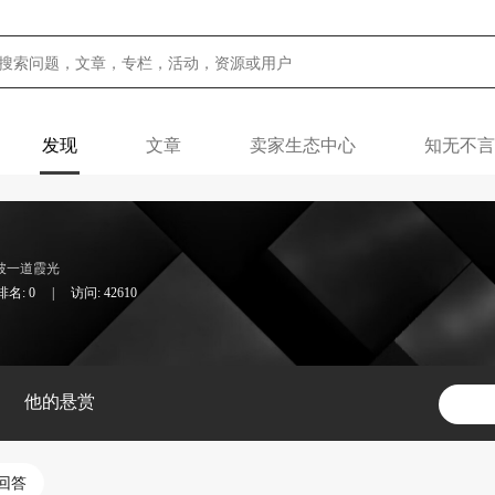
发现
文章
卖家生态中心
知无不言
披一道霞光
名: 0
|
访问: 42610
他的悬赏
回答