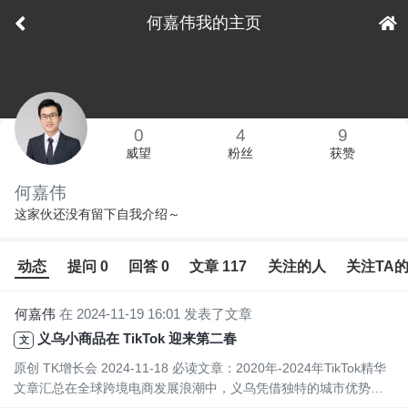
何嘉伟我的主页
下拉刷新
0
4
9
威望
粉丝
获赞
何嘉伟
这家伙还没有留下自我介绍～
动态
提问 0
回答 0
文章 117
关注的人
关注TA
何嘉伟
在 2024-11-19 16:01 发表了文章
义乌小商品在 TikTok 迎来第二春
文
原创 TK增长会 2024-11-18 必读文章：2020年-2024年TikTok精华
文章汇总在全球跨境电商发展浪潮中，义乌凭借独特的城市优势，