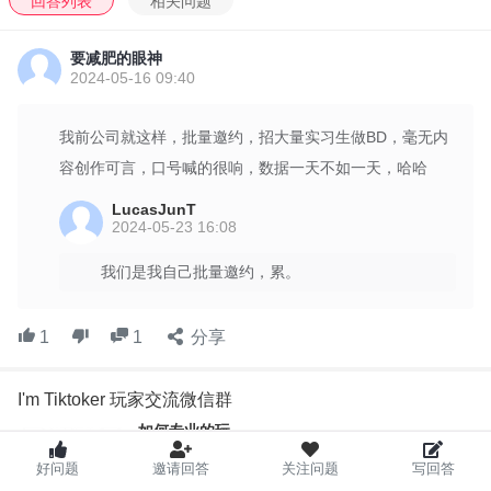
回答列表
相关问题
相信大家都看过这样一组数据，在TikTok美区小店GMV占比中，达
人视频带货占比高达80%，广告占比约15%，直播占比约5%。
要减肥的眼神
2024-05-16 09:40
在3月中之前，根据我们的观察和分析，这组数据是可信的。3月中
我前公司就这样，批量邀约，招大量实习生做BD，毫无内
之后，根据我们的实践数据及对竞争类目top3玩家的观察与分析，
容创作可言，口号喊的很响，数据一天不如一天，哈哈
达人视频带货的效果居然差了近100倍“
LucasJunT
2024-05-23 16:08
先说我们的实际数据， 从2月中开始至3月中，我们针对某单sku，
陆续发布了约100个视频，实际出单不足10个
。问了周边的一些朋
我们是我自己批量邀约，累。
友，大抵如此。
1
1
分享
我们也查看了此sku类目的前三，惊奇地发现，他们视频发布量约
1000，然而出单量约100左右。和我们实际的出单数据非常相似。
I'm Tiktoker 玩家交流微信群
如何专业的玩，
我们又查看了非此sku另外的一个类目，想验证一下，这种情况是不
如何开心的玩，
好问题
邀请回答
关注问题
写回答
我们，
是类目独有？不出所料，另外一个类目的数据也是如此：
达人带货
从来都是勇于突破，