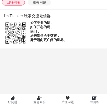
回答列表
相关问题
能仓储系统降低30%物流成本，厦门卖家运用AI客服工具成功
开拓多语种市场……以厦门、泉州、福州等地区为代表的闽商
I'm Tiktoker 玩家交流微信群
卖家群体，正通过产业带结合柔性供应链、AI智能工具与产业
如何专业的玩，
集群的协同创新性变革，不断释放"智链全球"的发展潜能，行业
如何开心的玩，
我们，
展现出如盛夏骄阳般的蓬勃生机和创新活力。
从来都是勇于突破，
勇于迈向更广阔的世界。
当前，数字贸易正在重塑全球商业格局。面对日益激烈的全球
化竞争，AI技术已深度渗透跨境电商全产业链：从用户声音至
数据挖掘，从智能选品到运营优化，从产品设计创新到供应链
管理升级……以人工智能生成内容（AIGC）、智能体
（Agent）为主的人工智能技术，越来越深入地参与卖家业务运
营工作。人工智能技术应用正从单点提效转向系统性变革，从
基础效率工具演变为跨境电商企业不可或缺的战略核心。
本次大会将立足厦门，辐射闽商跨境生态圈，聚焦"AI+卖家"主
好问题
邀请回答
关注问题
写回答
题，拒绝空谈技术概念，我们期待呈现可复用的方法、...