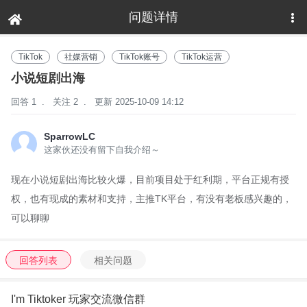
问题详情
下拉刷新
TikTok
社媒营销
TikTok账号
TikTok运营
小说短剧出海
回答 1
.
关注 2
.
更新 2025-10-09 14:12
SparrowLC
这家伙还没有留下自我介绍～
现在小说短剧出海比较火爆，
目前项目处于红利期，平台正规有授
权，也有现成的素材和支持，主推TK平台，
有没有老板感兴趣的，
可以聊聊
回答列表
相关问题
I'm Tiktoker 玩家交流微信群