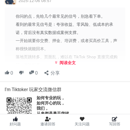
2025-12-06 08:57
你问的点，先给几个最常见的信号，别急着下单。
看到的最常见信号是：夸张收益、零风险、低成本的承
诺，背后没有真实数据或案例支撑。
一开始就要你交费、押金、培训费，或者买高价工具，声
称很快就能回本。
落地页跳转多、页面乱，难以在 TikTok Shop 直接完成购
阅读全文
买，体验很差。
0
0
分享
要你绑定账号权限、支付信息，或承诺内部资源名额，实
则资源不可控。
I'm Tiktoker 玩家交流微信群
数据看起来很美，但缺乏原始数据、时间线和对照组，像
是截图拼凑出来的。
如何专业的玩，
如何开心的玩，
你整理的流程图里，这些点基本都能映射上去，继续往下
我们，
从来都是勇于突破，
看就对。
勇于迈向更广阔的世界。
好问题
邀请回答
关注问题
写回答