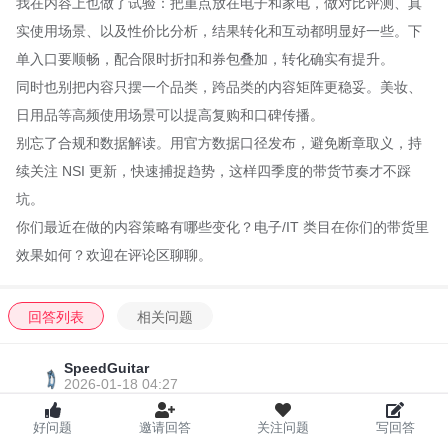
我在内容上也做了试验：把重点放在电子和家电，做对比评测、真
实使用场景、以及性价比分析，结果转化和互动都明显好一些。下
单入口要顺畅，配合限时折扣和券包叠加，转化确实有提升。
同时也别把内容只摆一个品类，跨品类的内容矩阵更稳妥。美妆、
日用品等高频使用场景可以提高复购和口碑传播。
别忘了合规和数据解读。用官方数据口径发布，避免断章取义，持
续关注 NSI 更新，快速捕捉趋势，这样四季度的带货节奏才不踩
坑。
你们最近在做的内容策略有哪些变化？电子/IT 类目在你们的带货里
效果如何？欢迎在评论区聊聊。
回答列表
相关问题
SpeedGuitar
2026-01-18 04:27
好问题
邀请回答
关注问题
写回答
看到9月数据，电子/IT 的转化在短视频里确实被放大，我