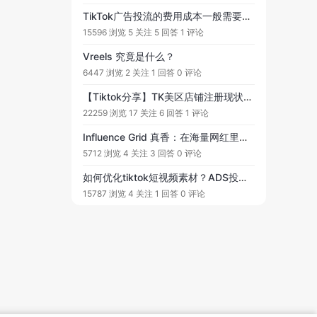
TikTok广告投流的费用成本一般需要多少呢？如何估算广告投流的效果。
15596 浏览
5 关注
5 回答
1 评论
Vreels 究竟是什么？
6447 浏览
2 关注
1 回答
0 评论
【Tiktok分享】TK美区店铺注册现状分享
22259 浏览
17 关注
6 回答
1 评论
Influence Grid 真香：在海量网红里快速锁定合适合作对象
5712 浏览
4 关注
3 回答
0 评论
如何优化tiktok短视频素材？ADS投流想投的好，核心看3点，1是产品，2是素材，3是人群。但考虑人群多通投，且产品是固定的。 所以核心还是看素材。
15787 浏览
4 关注
1 回答
0 评论