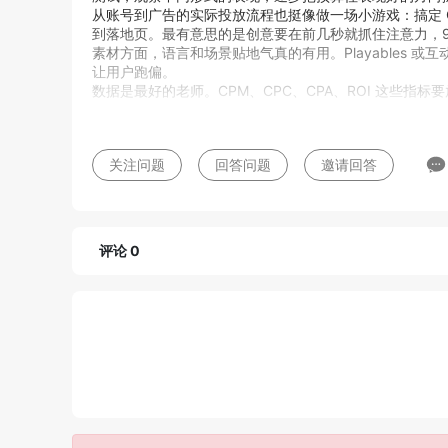
从账号到广告的实际投放流程也挺像做一场小游戏：搞定 Campai
到落地页。最有意思的是创意要在前几秒就抓住注意力，9:
素材方面，语言和场景贴地气真的有用。Playables
让用户跑偏。
数据是最好的老师。CPM、CPC、CPA、ROI 这些指标要放
关注问题
回答问题
邀请回答
评论 0