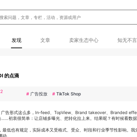
发现
文章
卖家生态中心
知无不言
OI 的点滴
22
#
广告投放
#
TikTok Shop
多，In-feed、TopView、Brand takeover、Branded effe
ds、LIVE购物广告……初衷很简单：让店铺多曝光、把转化拉上来。结果呢？有时候看
，最低也有规定，实际成本又受格式、受众、时段和行业季节性影响。我
挪动。