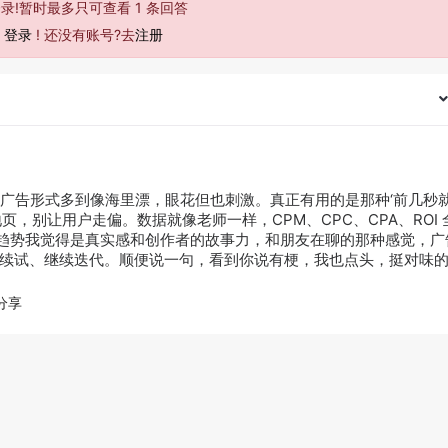
录!暂时最多只可查看 1 条回答
去
登录
! 还没有账号?去
注册
广告形式多到像海里漂，眼花但也刺激。真正有用的是那种‘前几秒
地页，别让用户走偏。数据就像老师一样，CPM、CPC、CPA、ROI
 的趋势我觉得是真实感和创作者的故事力，和朋友在聊的那种感觉，广
，继续试、继续迭代。顺便说一句，看到你说有梗，我也点头，挺对味
分享