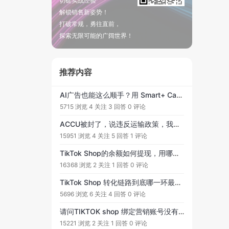
切磋实战经验
解锁销售新姿势！
打破常规，勇往直前，
探索无限可能的广阔世界！
推荐内容
AI广告也能这么顺手？用 Smart+ Campaigns 的真实体验
5715 浏览
4 关注
3 回答
0 评论
ACCU被封了，说违反运输政策，我们物流都是按时履约的，海外仓和FBT，就给封了?
15951 浏览
4 关注
5 回答
1 评论
TikTok Shop的余额如何提现，用哪个软件最划算，求推荐
16368 浏览
2 关注
1 回答
0 评论
TikTok Shop 转化链路到底哪一环最关键？两问求教
5696 浏览
6 关注
4 回答
0 评论
请问TIKTOK shop 绑定营销账号没有500个粉丝怎么办
15221 浏览
2 关注
1 回答
0 评论