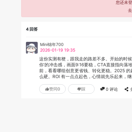
您还未登
4
回答
Mini锦年700
2026-01-19 19:35
这份实测有梗，跟我走的路差不多。开始的时候
你’的冲击感，画面9:16要稳，CTA直接指向落
前，看看哪组创意更省钱、转化更稳。2025
么硬。ROI 有一点点起色，心情就先乐起来
赞同
0
踩
0
评论