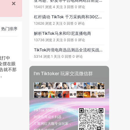
亚马逊、虾皮等平台电商网站目前是否还可以投放Tiktok？好像平台不支持站外引流，有风险，想问问大家是怎么规避这一风险呢？
×
15401 浏览
4 关注
3 回答
0 评论
杠杆撬动 TikTok 千万采购商和30亿用户，TikTok短视频直播玩法如何0成本0投流3天起号！
13626 浏览
2 关注
0 回答
0 评论
热门排序
解析TikTok马来和印尼直播电商
13736 浏览
2 关注
0 回答
0 评论
TikTok跨境电商选品测品全流程实战指南
5314 浏览
1 关注
0 回答
0 评论
就打中
 全摆在眼
告就不那
I'm Tiktoker 玩家交流微信群
的。
TikTok Shop卖家学习型社区
跨境电商成长利器，
汇聚网红大咖专业玩家，