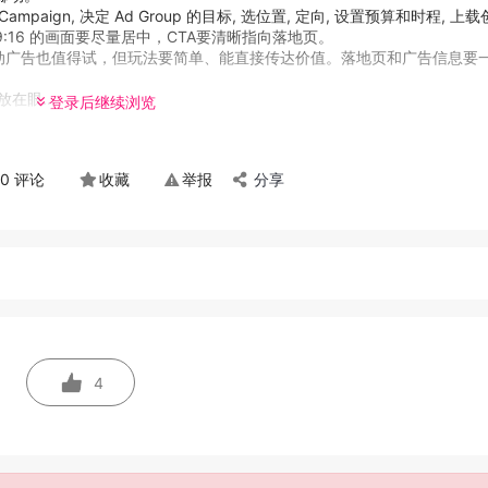
gn, 决定 Ad Group 的目标, 选位置, 定向, 设置预算和时程, 上载创
16 的画面要尽量居中，CTA要清晰指向落地页。
 或互动广告也值得试，但玩法要简单、能直接传达价值。落地页和广告信息要
在眼...
登录后继续浏览
0 评论
收藏
举报
分享
4