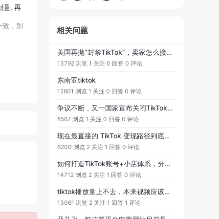
意, 再
一致，别
相关问题
美国再抛“封禁TikTok”，卖家怎么接招 ？
13792 浏览
1 关注
0 回答
0 评论
东南亚tiktok
12601 浏览
1 关注
0 回答
0 评论
争议不断，又一国家宣布关闭TikTok至少一年！
8567 浏览
1 关注
0 回答
0 评论
现在最直接的 TikTok 变现路径到底有哪些？请给点实操建议
6200 浏览
2 关注
1 回答
0 评论
如何打造TikTok账号+小店体系，分享个人的一些经验看法，希望能够对大家有所帮助。
14712 浏览
2 关注
1 回答
0 评论
tiktok播放量上不去，本来视频应该进入下一个流量池，可是之后没有任何播放了，其他视频发布之后十分钟就有了200左右播放开始就没有什么播放了，是什么原因呢？是否因为非原创的问题被限流了？
13061 浏览
2 关注
1 回答
1 评论