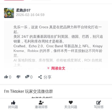
扩展到英国、德国、巴西等市场。对我这个新手来说，这就像提
醒：别光追销量，毛利和库存周转也要放在心上，才是稳步增长的
柔跑步37
根基。
2026-02-16 04:59
在新品和联名上，Crocs 的做法很有意思。Crafted、Echo 2.0、
先乐一乐，这波 Crocs 真是在把品牌力和平台转化打在一
Croc Band 等新线，加上凉鞋、跨界合作（NFL、Krispy Kreme、
起。
Roblox），都是增量来源。视频里做样品秀和短评，能更直观地触
美区 24/7 的直播基因现在扩到英国、德国、巴西，别只追
销量，毛利和库存周转才是根基。
达不同年龄层，试水跨界联名也能带来新鲜感。
Crafted、Echo 2.0、Croc Band 等新品加上 NFL、Krispy
多元化产品线拉动全渠道成长，凉鞋、拖鞋等品类表现不错，Gen
Kreme、Roblox 的跨界，像样本秀一样直接触达不同年龄
层。
Z 也对 Unforggettable 系列和与 Millie Bobby Brown 的合作有口碑
AI 落地到投放、库存预测、价格敏感度测试，ROI 自然就
效应。我的感受是：跟进热卖品类的素材节奏，给新品做预热，节
上来。
阅读全文
跨境扩张要稳，关税压力还在，但直购力提升和供应链提
奏感很关键。
速，全球化就更顺了。
0
0
分享
到底贵在什么地方？社交电商能力成了核心资产。Crocs ...
I'm Tiktoker 玩家交流微信群
如何专业的玩，
如何开心的玩，
好问题
邀请回答
关注问题
写回答
我们，