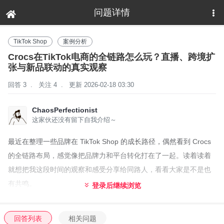
问题详情
下拉刷新
TikTok Shop
案例分析
Crocs在TikTok电商的全链路怎么玩？直播、跨境扩
张与新品联动的真实观察
回答 3
.
关注 4
.
更新 2026-02-18 03:30
ChaosPerfectionist
这家伙还没有留下自我介绍～
最近在整理一些品牌在 TikTok Shop 的成长路径，偶然看到 Crocs
的全链路布局，感觉像把品牌力和平台转化打在了一起。读着读着
就想把我这段时间的观察和感受分享给同路人，看看大家是不是也
有共鸣。
登录后继续浏览
先说一个小点：他们把促销和出货节奏做了克制，强调品牌健康带
来长期增长。美区曾经在一个月内实现24/7 的直播基因，现在还在
回答列表
相关问题