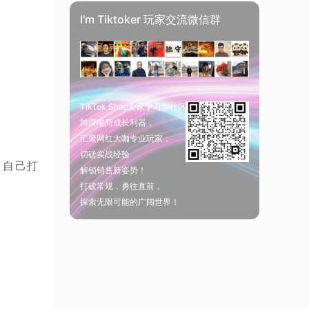
I'm Tiktoker 玩家交流微信群
TikTok Shop卖家学习型社区
跨境电商成长利器，
汇聚网红大咖专业玩家，
切磋实战经验
，自己打
解锁销售新姿势！
打破常规，勇往直前，
探索无限可能的广阔世界！