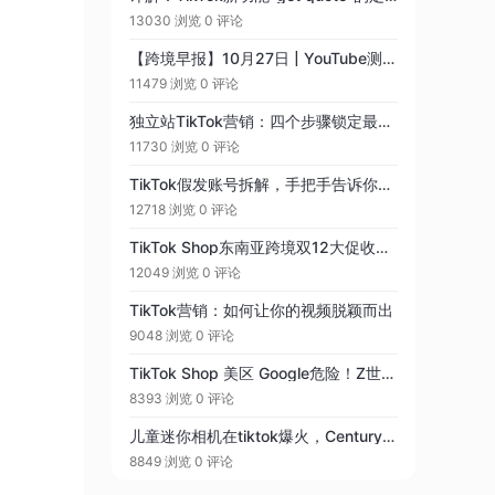
13030 浏览
0 评论
【跨境早报】10月27日 | YouTube测试直播购物功能
11479 浏览
0 评论
独立站TikTok营销：四个步骤锁定最佳发布时间！
11730 浏览
0 评论
TikTok假发账号拆解，手把手告诉你3000万播放创作技巧
12718 浏览
0 评论
TikTok Shop东南亚跨境双12大促收官，跨境GMV同比提升493\%
12049 浏览
0 评论
TikTok营销：如何让你的视频脱颖而出
9048 浏览
0 评论
TikTok Shop 美区 Google危险！Z世代更爱TIKTOK搜索
8393 浏览
0 评论
儿童迷你相机在tiktok爆火，Century 21的直播购物战略：结合TikTok扩大市场影响力
8849 浏览
0 评论