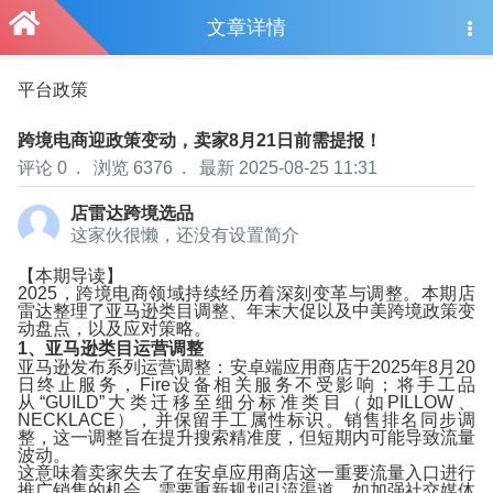
文章详情
平台政策
小
跨境电商迎政策变动，卖家8月21日前需提报！
评论 0
.
浏览 6376
.
最新 2025-08-25 11:31
店雷达跨境选品
这家伙很懒，还没有设置简介
【本期导读】
2025，跨境电商领域持续经历着深刻变革与调整。本期店
雷达整理了亚马逊类目调整、年末大促以及中美跨境政策变
动盘点，以及应对策略。
1、亚马逊类目运营调整
亚马逊发布系列运营调整：安卓端应用商店于2025年8月20
日终止服务，Fire设备相关服务不受影响；将手工品
从“GUILD”大类迁移至细分标准类目（如PILLOW、
NECKLACE），并保留手工属性标识。销售排名同步调
整，这一调整旨在提升搜索精准度，但短期内可能导致流量
波动。
这意味着卖家失去了在安卓应用商店这一重要流量入口进行
推广销售的机会，需要重新规划引流渠道，如加强社交媒体