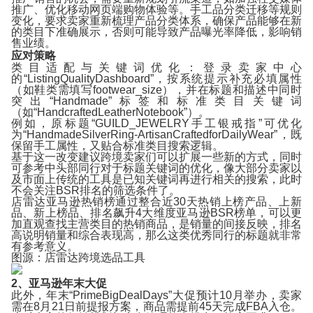
推广、优化移动网页端购物体验等。手工品分类迁移等规则
变化，要求卖家重新梳理产品分类体系，确保产品能够在新
的类目下准确展示，否则可能导致产品曝光率降低，影响销
售业绩。
应对策略
类目适配与关键词优化：登录卖家中心
的“ListingQualityDashboard”，按系统提示补充必填属性
（如鞋类需填写footwear_size），并在标题和描述中同时
突出“Handmade”标签和标准类目关键词
（如“HandcraftedLeatherNotebook”）。
例如，原标题“GUILD_JEWELRY手工银戒指”可优化
为“HandmadeSilverRing-ArtisanCraftedforDailyWear”，既
保留手工属性，又贴合标准类目搜索逻辑。
基于这一改变建议跨境卖家们可以扩展一些新的方式，同时
可参考中头部同行对于标题关键词的优化，像大部分卖家以
及市面上传统的工具是已知关键词再进行相关的搜索，此时
不会关注BSR排名的筛选条件了。
店雷达亚马逊热销榜
通过整合近30天热销上榜产品、上新
品、新上榜品、排名飙升4大维度亚马逊BSR榜单，可以更
加直观查找主营类目的热销商品，是销量的间接反映，排名
高说明销量和综合表现高，那么这类优秀同行的标题就非常
有参考意义。
图源：
店雷达跨境选品工具
2、亚马逊年末大促
此外，年末“PrimeBigDealDays”大促预计10月举办，卖家
需在8月21日前提报方案，商品需提前45天完成FBA入仓。