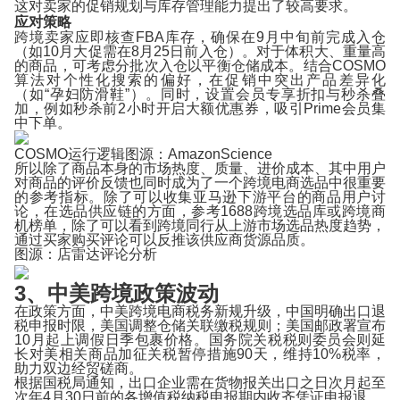
这对卖家的促销规划与库存管理能力提出了较高要求。
应对策略
跨境卖家应即核查FBA库存，确保在9月中旬前完成入仓
（如10月大促需在8月25日前入仓）。对于体积大、重量高
的商品，可考虑分批次入仓以平衡仓储成本。结合COSMO
算法对个性化搜索的偏好，在促销中突出产品差异化
（如“孕妇防滑鞋”）。同时，设置会员专享折扣与秒杀叠
加，例如秒杀前2小时开启大额优惠券，吸引Prime会员集
中下单。
COSMO运行逻辑图源：AmazonScience
所以除了商品本身的市场热度、质量、进价成本、其中用户
对商品的评价反馈也同时成为了一个跨境电商选品中很重要
的参考指标。除了可以收集亚马逊下游平台的商品用户讨
论，在选品供应链的方面，参考
1688跨境选品库或跨境商
机榜单
，除了可以看到跨境同行从上游市场选品热度趋势，
通过买家购买评论可以反推该供应商货源品质。
图源：
店雷达评论分析
3、中美跨境政策波动
在政策方面，中美跨境电商税务新规升级，中国明确出口退
税申报时限，美国调整仓储关联缴税规则；美国邮政署宣布
10月起上调假日季包裹价格。国务院关税税则委员会则延
长对美相关商品加征关税暂停措施90天，维持10%税率，
助力双边经贸磋商。
根据国税局通知，出口企业需在货物报关出口之日次月起至
次年4月30日前的各增值税纳税申报期内收齐凭证申报退