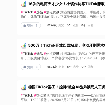
16岁的电商天才少女！小镇作坊靠TikTok赚
#
TikTok
#
选品
#
热点资讯
潮湿而温热的夏天，手腕处、背
物件，凭借TikTok的魔力，正席卷全球时尚圈。当国内发圈
6274次
浏览
5个
点赞
0个
回复

赞同
5
500万！TikTok开放巴西站后，电动牙刷需
#
TikTok
#
选品
#
热点资讯
根据Gloda（数说）的巴西
月，二级类目“美容、个护电器”环比增长了12642.6%，实
6594次
浏览
6个
点赞
0个
回复

赞同
6
德国TikTok罢工！控诉"教会AI徒弟饿死人工师
#
TikTok
#
热点资讯
“我们训练了你们的机器——给我们应
平静。TKFFF获悉，2025年7月23日，约150名负责内容