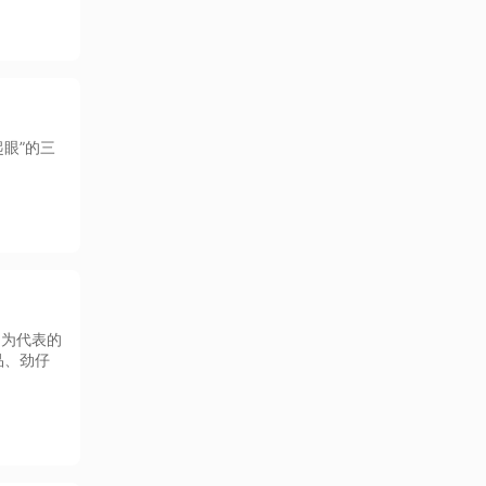
起眼”的三
品为代表的
品、劲仔