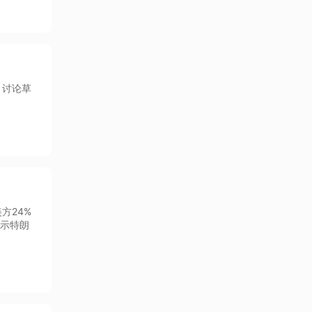
》讨论草
方24%
请示特朗