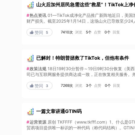
山火后加州居民急需这些“救星”！TikTok上
#
热点资讯
01—TikTok成净化产品推广新阵地近日，
财产损失。截至2025年1月14日，这场山火已导致至少24
7410次
浏览
5个
点赞
0个
回复

赞同
5
已解封！特朗普拯救了TikTok，但他有条件
#
政策法规
18日19时30分暂停～19日9时30分恢复（美
司已与互联网服务提供商达成一致，正在恢复相关服务。并在用
7269次
浏览
3个
点赞
0个
回复

赞同
3
一篇文章讲通GTIN码
#
运营资源
原创 TKFFFF（www.tkfff.com）1、什么是G
贸易项目提供唯一标识的一种代码（称代码结构）。GTIN有