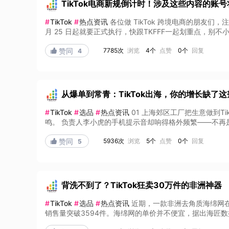
TikTok电商新规倒计时！涉及这些内容的账
#
TikTok
#
热点资讯
各位做 TikTok 跨境电商的朋友们，
月 25 日起就要正式执行，快跟TKFFF一起划重点，别不小心踩
7785次
浏览
4个
点赞
0个
回复

赞同
4
从爆单到常青：TikTok出海，你的增长缺了
#
TikTok
#
选品
#
热点资讯
01 上海郊区工厂把生意做到
鸣。 负责人李小虎的手机提示音却响得格外频繁——不再是本
5936次
浏览
5个
点赞
0个
回复

赞同
5
背洗不到了？TikTok狂卖30万件的非洲神器
#
TikTok
#
选品
#
热点资讯
近期，一款非洲去角质海绵网在T
销售量突破3594件。海绵网的单价并不便宜，据出海匠数据，8