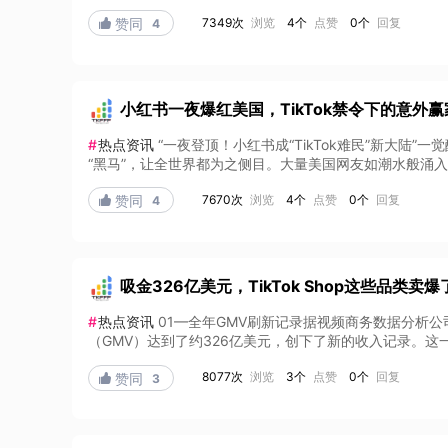
7349次
浏览
4个
点赞
0个
回复

赞同
4
小红书一夜爆红美国，TikTok禁令下的意外赢
#
热点资讯
“一夜登顶！小红书成“TikTok难民”新大
“黑马”，让全世界都为之侧目。‍大量美国网友如潮水般涌入，还纷纷
7670次
浏览
4个
点赞
0个
回复

赞同
4
吸金326亿美元，TikTok Shop这些品类卖爆
#
热点资讯
01—全年GMV刷新记录据视频商务数据分析公司Ta
（GMV）达到了约326亿美元，创下了新的收入记录。这一数据
8077次
浏览
3个
点赞
0个
回复

赞同
3