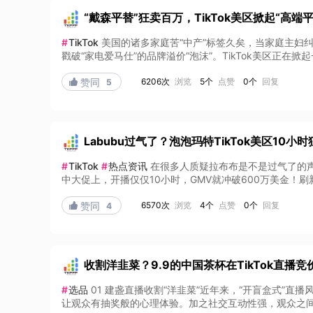
“戴森平替”狂卖百万，TikTok美区掀起“高端平
#
TikTok
美国的诸多家庭苦“中产”标签久矣，当家庭主妇纠
戳破“家电爱马仕”的品牌溢价“泡沫”。TikTok美区正在掀起
6206次
浏览
5个
点赞
0个
回复

赞同
5
Labubu过气了？泡泡玛特TikTok美区10小
#
TikTok
#
热点资讯
在很多人质疑拉布布是不是过气了的声浪
中大促上，开播仅仅10小时，GMV就冲破600万美金！刷新了T
6570次
浏览
4个
点赞
0个
回复

赞同
4
收割洋韭菜？9.9的中国茶杯在TikTok直播竞
#
选品
01 建盏直播收割“洋韭菜”近年来，“开盲盒式”
让观众有抽奖般的心理体验。加之社交互动性强，观众之间