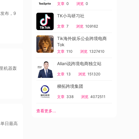
文章
0
浏览
0
经发布，9
TK小马研习社
文章
7
浏览
109162
Tik海外娱乐公会跨境电商
Tok
文章
110
浏览
1327410
Allan说跨境电商独立站
间里机器轰
文章
13
浏览
151320
梯拓跨境集团
文章
338
浏览
4072511
查看更多...
，单日最高