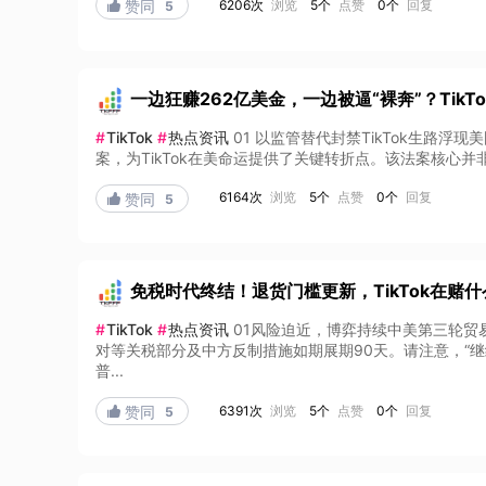
6206次
浏览
5个
点赞
0个
回复

赞同
5
一边狂赚262亿美金，一边被逼“裸奔”？TikT
#
TikTok
#
热点资讯
01 以监管替代封禁TikTok生路浮
案，为TikTok在美命运提供了关键转折点。该法案核心并
6164次
浏览
5个
点赞
0个
回复

赞同
5
免税时代终结！退货门槛更新，TikTok在赌什
#
TikTok
#
热点资讯
01风险迫近，博弈持续中美第三轮贸
对等关税部分及中方反制措施如期展期90天。请注意，“继
普...
6391次
浏览
5个
点赞
0个
回复

赞同
5