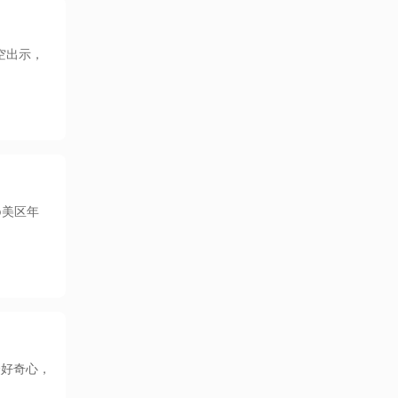
空出示，
p美区年
众好奇心，