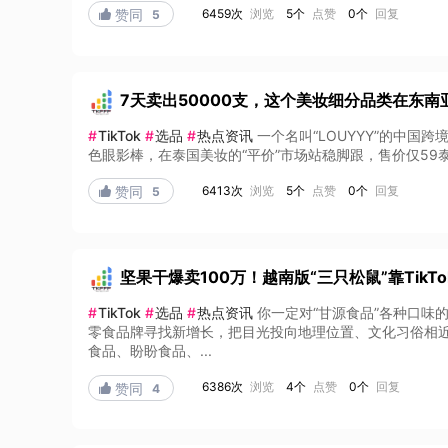
6459次
浏览
5个
点赞
0个
回复

赞同
5
7天卖出50000支，这个美妆细分品类在东南
#
TikTok
#
选品
#
热点资讯
一个名叫“LOUYYY”的中国跨
色眼影棒，在泰国美妆的“平价”市场站稳脚跟，售价仅59泰
6413次
浏览
5个
点赞
0个
回复

赞同
5
坚果干爆卖100万！越南版“三只松鼠”靠TikT
#
TikTok
#
选品
#
热点资讯
你一定对“甘源食品”各种口
零食品牌寻找新增长，把目光投向地理位置、文化习俗相
食品、盼盼食品、...
6386次
浏览
4个
点赞
0个
回复

赞同
4