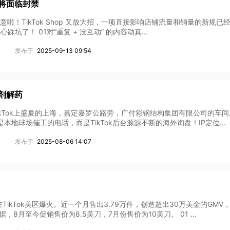
号将面临封禁
注意啦！TikTok Shop 又放大招，一项直接影响店铺流量和销量的新规已
坑了！ 01对“重复 + 没互动” 的内容动真...
发布于
2025-09-13 09:54
这剂解药
TikTok上盛夏的上海，嘉定嘉罗公路旁，广付彩钢结构集团有限公司的车
地球场催工的电话，而是TikTok后台源源不断的海外询盘！IP定位...
发布于
2025-08-06 14:07
ikTok美区爆火。近一个月售出3.79万件，创造超出30万美金的GMV
月至今促销售价为8.5美刀，7月份售价为10美刀。 01 ...