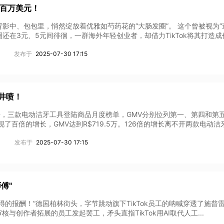
取百万美元！
影中、包包里，悄然绽放着优雅如芍药花的“大肠发圈”。 这个曾被视为“
还在3元、5元间徘徊，一群海外年轻创业者，却借力TikTok将其打造成价
发布于
2025-07-30 17:15
求井喷！
数据，三款电动洁牙工具登陆商品月度榜单，GMV分别位列第一、第四和第
现了百倍的增长，GMV达到R$719.5万。126倍的增长离不开两款电动洁牙神
发布于
2025-07-30 17:15
傅"
得的报酬！”德国柏林街头，字节跳动旗下TikTok员工的呐喊穿透了施普
审核与创作者拓展的员工发起罢工，矛头直指TikTok用AI取代人工...