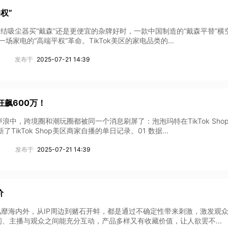
权”
结吸尘器买“戴森”还是更便宜的杂牌好时，一款中国制造的“戴森平替”横
一场家电的“高端平权”革命。TikTok美区的家电品类的...
发布于
2025-07-21 14:39
时狂飙600万！
中，跨境圈和潮玩圈都被同一个消息刷屏了：泡泡玛特在TikTok Sho
ikTok Shop美区商家自播的单日记录。01 数据...
发布于
2025-07-21 14:39
价
直播风靡海内外，从IP周边到赌石开蚌，都是通过不确定性带来刺激，激发观
、主播与观众之间能充分互动，产品多样又有收藏价值，让人欲罢不...