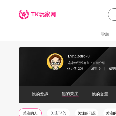
TK玩家网
导航
LyricRetro70
这家伙还没有留下自我介绍
体力值: 200
|
威望: 0
|
威望排
他的关注
他的发起
他的文章
关注TA的
关注的人
关注的问题
关注