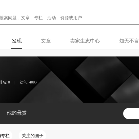
发现
文章
卖家生态中心
知无不言
名: 0
|
访问: 4003
他的悬赏
的专栏
关注的圈子