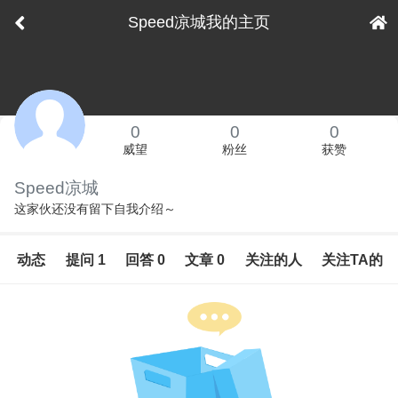
Speed凉城我的主页
下拉刷新
0
0
0
威望
粉丝
获赞
Speed凉城
这家伙还没有留下自我介绍～
动态
提问 1
回答 0
文章 0
关注的人
关注TA的