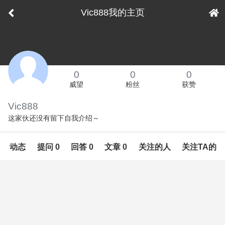
Vic888我的主页
下拉刷新
0
0
0
威望
粉丝
获赞
Vic888
这家伙还没有留下自我介绍～
动态
提问 0
回答 0
文章 0
关注的人
关注TA的