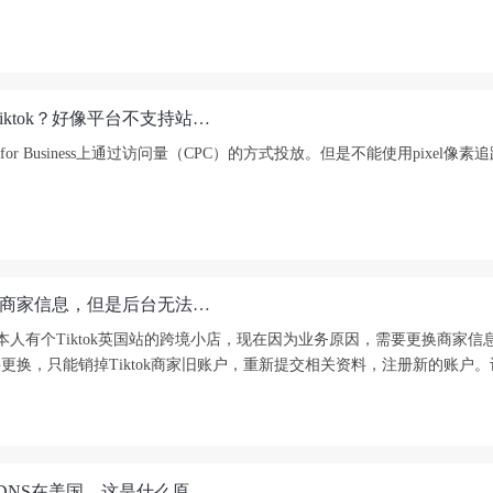
亚马逊、虾皮等平台电商网站目前是否还可以投放Tiktok？好像平台不支持站外引流，有风险，想问问大家是怎么规避这一风险呢？
 for Business上通过访问量（CPC）的方式投放。但是不能使用pix
Tiktok英国站的跨境小店，因为业务原因，需要更换商家信息，但是后台无法变更公司注册主体，只能注销掉Tiktok商家旧账户，请问大家怎么注销掉Tiktok商家旧账户重新注册? 重新注册新账户，主营类目可以修改吗？
。本人有个Tiktok英国站的跨境小店，现在因为业务原因，需要更换商家信
，只能销掉Tiktok商家旧账户，重新提交相关资料，注册新的账户。计划
Tiktok做英国站，IP显示在英国，但是whoer.net检测DNS在美国，这是什么原因？怎么调整？另外，如果whoer.net的伪装度刚好只有90%，这样可以吗？