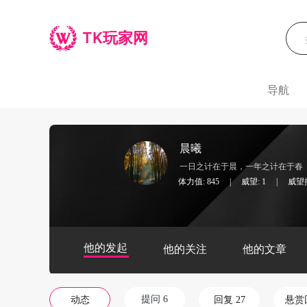
TK玩家网
导航
晨曦
一日之计在于晨，一年之计在于春
体力值: 845
|
威望: 1
|
威望排
他的发起
他的关注
他的文章
提问 6
动态
回复 27
悬赏