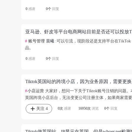
0
感谢
0个
回复
#
账号管理
晨曦
:可以引流，现阶段还是支持平台在TikTok
品。
0
感谢
0个
回复
#
小店运营
大家好，想问一下关于Tiktok账号注销的问题
英国跨境小店后台，无法变更公司注册主体，如果商家需要更换
关注
4
0次
感谢
16950次
浏览
0个
回复