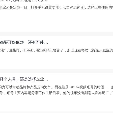
建议还是定位一致，打开手机设置功能，点击WiFi选项，选择正在使用的W
Tiktok登录可以使用更简单的魔法方式吗？每次手机都要开好麻烦，还有可能会忘记。
法”，直接打开Tiktok，被TiKTOK警告了，所以现在每次记得先开威
对于外贸企业来说，想借助Tiktok做品牌营销，是选择个人号，还是选择企业号？欢迎大家来聊聊!
的影响力可以带动品牌和产品走向海外。而在注册TikTok视频账号的时候
人账号，账号主要内容是分享工作生活日常。他的视频没有刻意去发布硬广，而