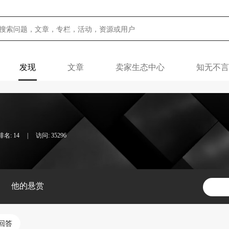
发现
文章
卖家生态中心
知无不言
名: 14
|
访问: 35296
他的悬赏
回答