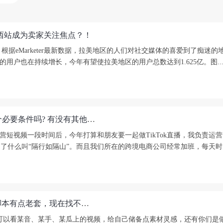
，巴西站成为卖家关注焦点？！
？ 根据eMarketer最新数据，拉美地区的人们对社交媒体的喜爱到了痴
区的用户也在持续增长，今年有望使拉美地区的用户总数达到1.625亿。图..
TikTok选择主播，除了考虑有无经验，英文也是一个必要条件吗? 有没有其他好方法完成一场英文直播？
在运营短视频一段时间后，今年打算和朋友要一起做TikTok直播，我负责
什么叫“隔行如隔山”。而且我们所在的跨境电商公司经常加班，每天时间
做Tiktok 第三个月了，内容是街头变装特效，但是脚本有点老套，现在找不到视频创作灵感，如何培养网感？ 求社区大佬指点一二。
k，也可以看某音、某手、某瓜上的视频，给自己储备点素材灵感，还有你们