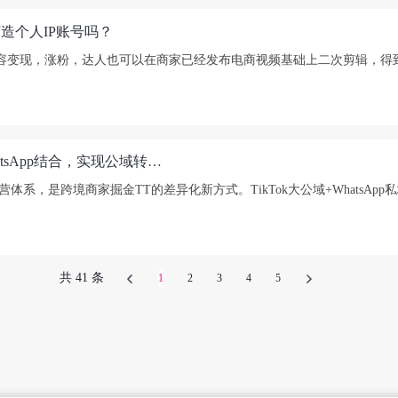
打造个人IP账号吗？
 还是内容变现，涨粉，达人也可以在商家已经发布电商视频基础上二次剪辑
TikTok拥有庞大的公域流量池，怎么让TikTok和WhatsApp结合，实现公域转私域呢？
域运营体系，是跨境商家掘金TT的差异化新方式。TikTok大公域+WhatsAp
共 41 条
1
2
3
4
5