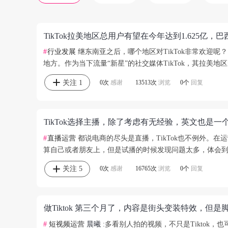
TikTok拉美地区总用户有望在今年达到1.625亿
#
行业发展
继东南亚之后，哪个地区对TikTok非常欢迎呢
地方。作为当下流量“新星”的社交媒体TikTok，其拉美地
关注
1
0次
感谢
13513次
浏览
0个
回复
#
直播运营
都说电商的尽头是直播，TikTok也不例外。
算自己或者朋友上，但是试播的时候发现问题太多，体会到了
关注
5
0次
感谢
16765次
浏览
0个
回复
#
短视频运营
晨曦
:多看别人拍的视频，不只是Tikto