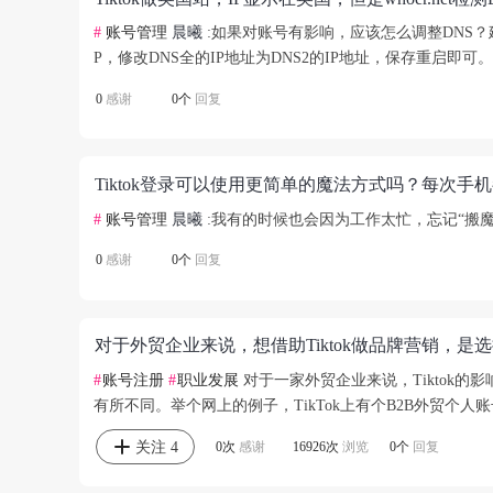
#
账号管理
晨曦
:如果对账号有影响，应该怎么调整DNS？
P，修改DNS全的IP地址为DNS2的IP地址，保存重启即可。
0
感谢
0个
回复
#
账号管理
晨曦
:我有的时候也会因为工作太忙，忘记“搬魔
0
感谢
0个
回复
#
账号注册
#
职业发展
对于一家外贸企业来说，Tiktok
有所不同。举个网上的例子，TikTok上有个B2B外贸个
关注
4
0次
感谢
16926次
浏览
0个
回复