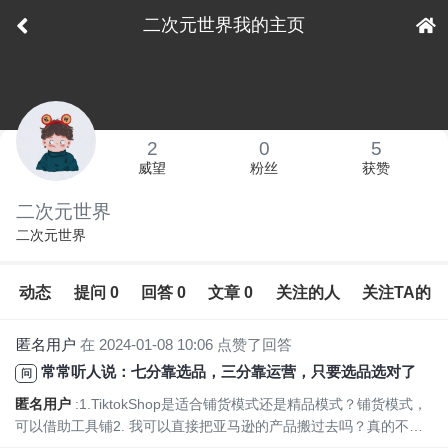
二次元世界我的主页
下拉刷新
2
0
5
威望
粉丝
获赞
二次元世界
二次元世界
动态
提问 0
回答 0
文章 0
关注的人
关注TA的
匿名用户
在 2024-01-08 10:06 点赞了回答
常常听人说：七分靠选品，三分靠运营，只要选品选对了，那么离爆款就近了一大步。作为Tiktok小白的我，要怎样选对产品呢？Tiktok是适合铺货模式还是精品模式？
问
匿名用户
:1.TiktokShop是适合铺货模式还是精品模式？铺货模式，
可以借助工具铺2. 我可以直接把亚马逊的产品搬过去吗？真的不想