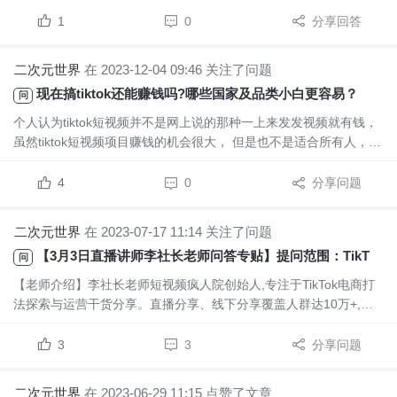
每天都在不停的上产品。可以的，但是你在小店上也是要上架产品
啊
1
0
分享回答
二次元世界
在 2023-12-04 09:46 关注了问题
现在搞tiktok还能赚钱吗?哪些国家及品类小白更容易？
问
个人认为tiktok短视频并不是网上说的那种一上来发发视频就有钱，
虽然tiktok短视频项目赚钱的机会很大， 但是也不是适合所有人，欢
迎各位前辈分享交流经验、心得！
4
0
分享问题
二次元世界
在 2023-07-17 11:14 关注了问题
【3月3日直播讲师李社长老师问答专贴】提问范围：TikTok美国半闭环小店与 #TikTok美国本土店#有关的各类问题，欢迎大家踊跃提问, 老师会在直播中为大家解答!
问
【老师介绍】李社长老师短视频疯人院创始人,专注于TikTok电商打
法探索与运营干货分享。直播分享、线下分享覆盖人群达10万+,带
领5000+学员抢占海外流量先机,孵化小店卖家1500+。【提问范
围】TikTok美国半闭环小店【特别说明】帖主每天回答1个提问、每
3
3
分享问题
周不超过6个提问，以避免出现提问泛滥。已...
二次元世界
在 2023-06-29 11:15 点赞了文章