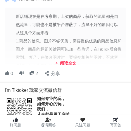
新店铺现在是在考察期，上架的商品，获取的流量都是自
然流量，可能也不是被平台屏蔽了，流量不好的原因可以
从这几个方面来看
1.商品的信息、图片不够优质，需要提供优质的商品信息和
图片，商品的标题关键词可以加一些热词，在TikTok后台搜
索到。切记，在修改图片时，要提交相关的图片，不然容
阅读全文
易被平台认为是标题与图片内容不符
0
2
分享
2.商品数量不够多，客户对店铺没有产生信念感，所以加紧
上产品，保证数量的多样性，利用客户多种选择
I'm Tiktoker 玩家交流微信群
3.商品的优惠力度不大，新店铺要想引流，就要采用一定的
营销策略，例如多件多折、满减优惠券、秒杀等
如何专业的玩，
如何开心的玩，
4.没有报平台活动，新店铺一样可以报平台的官方活动，报
我们，
从来都是勇于突破，
上活动后，平台就给商品一定的曝光量
勇于迈向更广阔的世界。
5.当商品数量丰富和流量不错时，也可以加一波广告，把流
好问题
邀请回答
关注问题
写回答