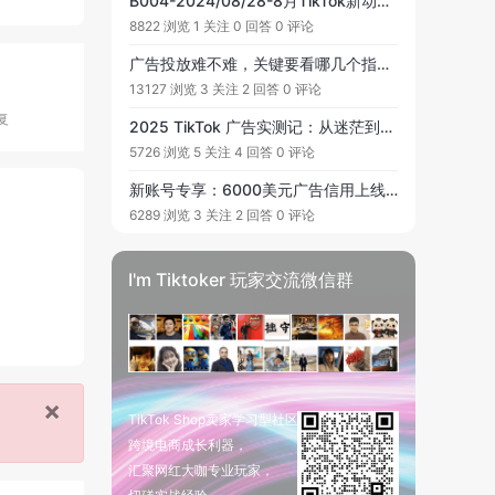
B004-2024/08/28-8月TikTok新动态！TikTok又一高管将离职，曾应对美国封禁TikTok的禁令！TikTok Shop发布2024黑五备战策略！
8822 浏览
1 关注
0 回答
0 评论
广告投放难不难，关键要看哪几个指标，求指教，求带！！！是付费用户数和转化率，出价和转化率，还是点击率和转化率。
13127 浏览
3 关注
2 回答
0 评论
复
2025 TikTok 广告实测记：从迷茫到看到 ROI 的点滴
5726 浏览
5 关注
4 回答
0 评论
新账号专享：6000美元广告信用上线，我的电商试水日记
6289 浏览
3 关注
2 回答
0 评论
I'm Tiktoker 玩家交流微信群
×
TikTok Shop卖家学习型社区
跨境电商成长利器，
汇聚网红大咖专业玩家，