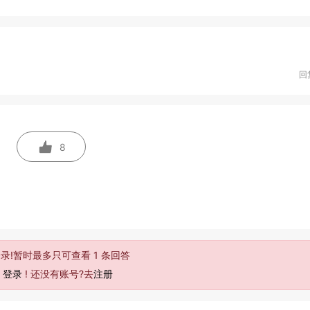
回
8
录!暂时最多只可查看 1 条回答
去
登录
! 还没有账号?去
注册