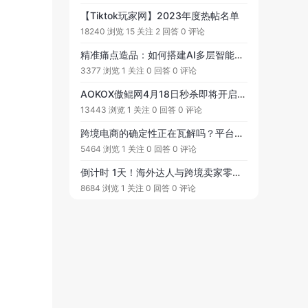
【Tiktok玩家网】2023年度热帖名单
18240 浏览
15 关注
2 回答
0 评论
精准痛点造品：如何搭建AI多层智能选品闭环体系？AI智能体+爆款打造：如何梳理智能体在爆款打造过程中可参与的环节？智能体 + 站外增长：如何通过智能体实现红人批量挖掘与建联？如何监测竞品站外动态......
3377 浏览
1 关注
0 回答
0 评论
AOKOX傲鲲网4月18日秒杀即将开启！TikTok 运营类、数据分析类、红人视频等资源工具等你来秒杀！
13443 浏览
1 关注
0 回答
0 评论
跨境电商的确定性正在瓦解吗？平台新政持续挤压利润，Al流量算法重构规则，欧美合规红线与财税风险、组织内耗和增长的焦虑......
5464 浏览
1 关注
0 回答
0 评论
倒计时 1天！海外达人与跨境卖家零距离见面会！分享如何用网红快速打爆品以及获得网红关注快速回复？如何利用TikTok最新算法设计内容营销？TikTok的战略优势和战术实操......
8684 浏览
1 关注
0 回答
0 评论