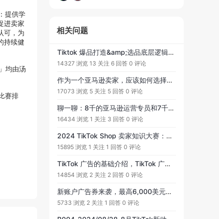
：提供学
促进卖家
相关问题
认可，为
的持续健
Tiktok 爆品打造&amp;选品底层逻辑详细干货分享：TikTok爆款的7大特征！TikTok选品的市场调研居然跑去亚马逊做？3个打品阶段的3个流量渠道应该怎么分配？
14327 浏览
13 关注
6 回答
0 评论
 」均由汤
作为一个亚马逊卖家，应该如何选择注册TK店铺？我这样的状况是注册什么店铺最好，跨境pop店铺吗？
17073 浏览
5 关注
5 回答
0 评论
比赛排
聊一聊：8千的亚马逊运营专员和7千的Tiktok运营，你会选择哪个？
16434 浏览
1 关注
3 回答
0 评论
2024 TikTok Shop 卖家知识大赛：寻找TikTok Shop 极客玩家！赢取大疆无人机，小米扫地机大奖……
15895 浏览
1 关注
1 回答
0 评论
TikTok 广告的基础介绍，TikTok 广告也是TikTok 平台可以变现的一大模式，而且还是营销推广的一大利器哦！
14854 浏览
2 关注
2 回答
0 评论
新账户广告券来袭，最高6,000美元，电商起步更轻松
5733 浏览
2 关注
1 回答
0 评论