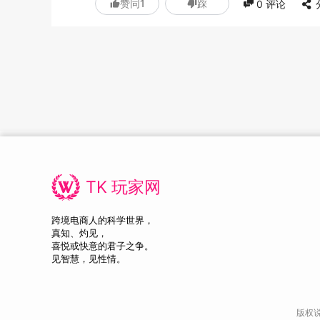
赞同
1
踩
0
评论
TK 玩家网
跨境电商人的科学世界，
真知、灼见，
喜悦或快意的君子之争。
见智慧，见性情。
版权