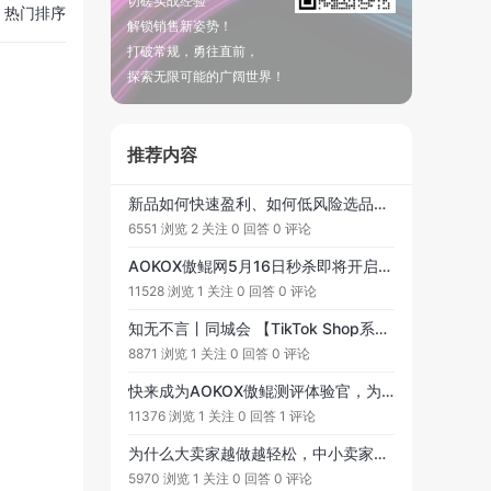
切磋实战经验
热门排序
解锁销售新姿势！
打破常规，勇往直前，
探索无限可能的广阔世界！
推荐内容
新品如何快速盈利、如何低风险选品、如何判断老品的增量空间和新品潜力、如何管理新生代团队、企业如何做财税合规、流量瓶颈期如何开辟第二增长曲线.....
6551 浏览
2 关注
0 回答
0 评论
AOKOX傲鲲网5月16日秒杀即将开启！每月一次，限时等你来！
11528 浏览
1 关注
0 回答
0 评论
知无不言丨同城会 【TikTok Shop系列课程】9月4日线上直播：TikTok 快速入局和运营变现！9月7日-8日线下课程：TikTok 快速入局和运营变现！
8871 浏览
1 关注
0 回答
0 评论
快来成为AOKOX傲鲲测评体验官，为卖家发声！免费测评资源服务，享受更多金币奖励可提现！
11376 浏览
1 关注
0 回答
1 评论
为什么大卖家越做越轻松，中小卖家越做越焦虑？
5970 浏览
1 关注
0 回答
0 评论