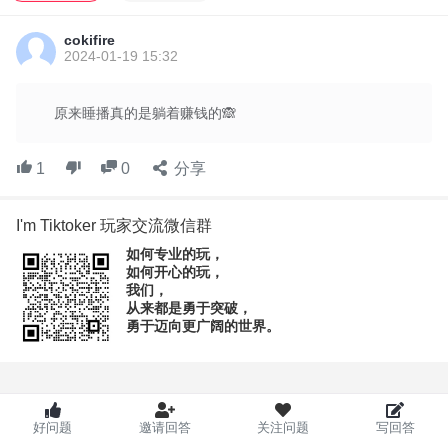
cokifire
2024-01-19 15:32
原来睡播真的是躺着赚钱的🙈
1
0
分享
I'm Tiktoker 玩家交流微信群
如何专业的玩，
如何开心的玩，
我们，
从来都是勇于突破，
勇于迈向更广阔的世界。
VPN和VPS的区别在哪里？
VPS是需要搭建出来才能魔法上网，而VPN是可以直接魔法上网
的。
好问题
邀请回答
关注问题
写回答
VPN需要用到软件，即点开这个软件后就可以直接连接到里面的线