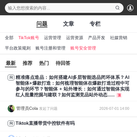
下拉刷新
问题
文章
专栏
全部
TikTok账号
运营管理
运营资源
产品开发
社媒营销
行
平台政策规则
账号注册和管理
账号安全管理
最新
推荐
热门
待回答
精准痛点造品：如何搭建AI多层智能选品闭环体系？AI
问
智能体+爆款打造：如何梳理智能体在爆款打造过程中可
参与的环节？智能体 + 站外增长：如何通过智能体实现
红人批量挖掘与建联？如何监测竞品站外动态......
顶
管理员Cola
发起了问题
2026-07-01 14:00
Tiktok直播带货中控软件有吗
问