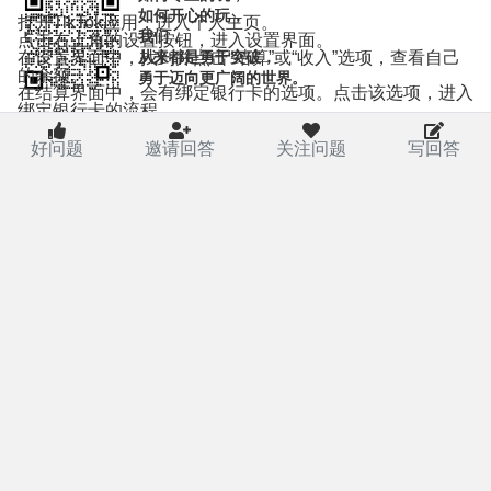
如何开心的玩，
打开TikTok应用，进入个人主页。
我们，
点击右上角的设置按钮，进入设置界面。
在设置界面中，找到并点击“结算”或“收入”选项，查看自己
从来都是勇于突破，
的余额。
勇于迈向更广阔的世界。
在结算界面中，会有绑定银行卡的选项。点击该选项，进入
绑定银行卡的流程。
根据提示，填写目标地区的银行卡等相关信息，完成绑定。
绑定完成后，可以进行提现操作。提现的金额会转到绑定的
好问题
邀请回答
关注问题
写回答
银行卡中。
一旦金额到账，服务商会将佣金打到您的个人账户，可以选
择国内银行卡、微信、支付宝等方式进行收款。
需要注意的是，TikTok达人佣金需要经过当地服务商收款后
再转给卖家，这涉及一定的风险...