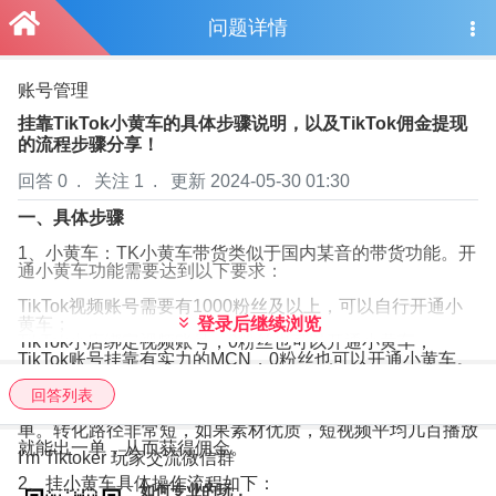
问题详情
账号管理
小
挂靠TikTok小黄车的具体步骤说明，以及TikTok佣金提现
的流程步骤分享！
回答 0
.
关注 1
.
更新 2024-05-30 01:30
一、具体步骤
1、小黄车：TK小黄车带货类似于国内某音的带货功能。开
通小黄车功能需要达到以下要求：
TikTok视频账号需要有1000粉丝及以上，可以自行开通小
黄车；
登录后继续浏览
TikTok小店绑定视频账号，0粉丝也可以开通小黄车；
TikTok账号挂靠有实力的MCN，0粉丝也可以开通小黄车。
佣金来源：用户通过TikTok视频或直播中的左下角小黄车点
回答列表
击查看商品橱窗，选择心仪产品，并在TikTok平台上完成下
单。转化路径非常短，如果素材优质，短视频平均几百播放
就能出一单，从而获得佣金。
I'm Tiktoker 玩家交流微信群
2、挂小黄车具体操作流程如下：
如何专业的玩，