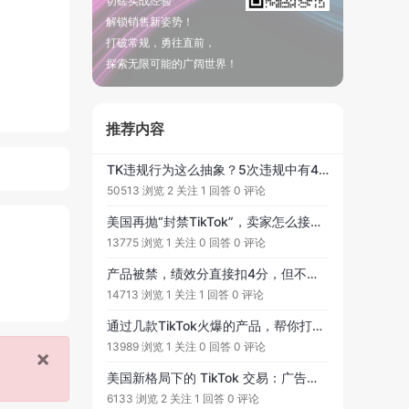
切磋实战经验
解锁销售新姿势！
打破常规，勇往直前，
探索无限可能的广阔世界！
推荐内容
TK违规行为这么抽象？5次违规中有4次我都看不懂，现在因为违规分数达到了24分被封，求解决方法！
50513 浏览
2 关注
1 回答
0 评论
美国再抛“封禁TikTok”，卖家怎么接招 ？
13775 浏览
1 关注
0 回答
0 评论
产品被禁，绩效分直接扣4分，但不知道具体哪里不对要被禁，有人遇到这种情况吗
14713 浏览
1 关注
1 回答
0 评论
通过几款TikTok火爆的产品，帮你打开POD定制的选品新思路
13989 浏览
1 关注
0 回答
0 评论
×
美国新格局下的 TikTok 交易：广告生态、数据控制与跨境电商的新玩法
6133 浏览
2 关注
1 回答
0 评论