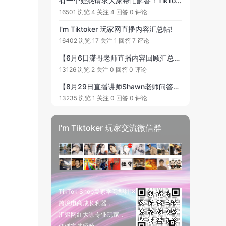
有一个疑惑请求大家帮忙解答！TikTok账号可以直接更换网络IP以此去更换账号的所在地吗？
16501 浏览
4 关注
4 回答
0 评论
I'm Tiktoker 玩家网直播内容汇总帖!
16402 浏览
17 关注
1 回答
7 评论
【6月6日潇哥老师直播内容回顾汇总】TikTok珠宝类目直播，如何做到场均过万美金。一、TikTok原创账号运营。二、TikTok直播的核心逻辑以及直播的主要要素。
13126 浏览
2 关注
0 回答
0 评论
【8月29日直播讲师Shawn老师问答专贴】提问范围：TikTok东南亚卖家如何借力本土达人打造爆品 #有关的各类问题，欢迎大家踊跃提问, 老师会在直播中为大家解答!
13235 浏览
1 关注
0 回答
0 评论
I'm Tiktoker 玩家交流微信群
TikTok Shop卖家学习型社区
跨境电商成长利器，
汇聚网红大咖专业玩家，