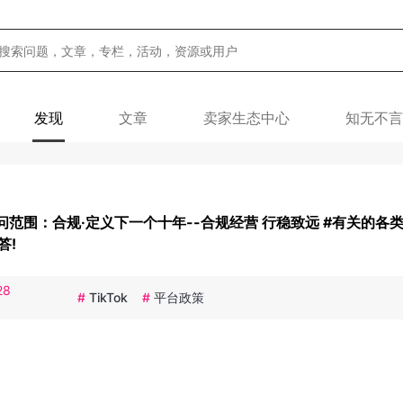
发现
文章
卖家生态中心
知无不言
问范围：合规·定义下一个十年--合规经营 行稳致远 #有关的各
答!
28
#
TikTok
#
平台政策