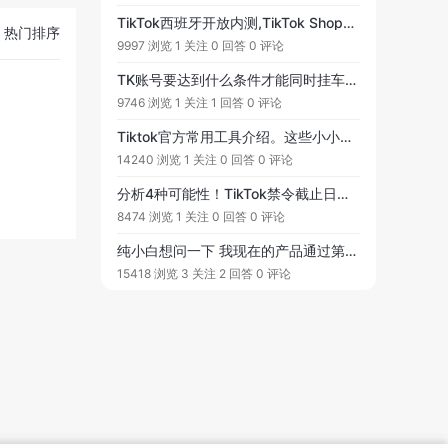
TikTok西班牙开放内测,TikTok Shop公布了其扩张计划，计划于2024年7月1日正式进军西班牙市场...
热门排序
9997 浏览
1 关注
0 回答
0 评论
TK账号要达到什么条件才能同时挂车多个商品链接呀？
9746 浏览
1 关注
1 回答
0 评论
Tiktok官方常用工具介绍。这些小小的技巧你都知道吗？快速找到某个账号、某个标签，TikTok创作者市场有什么用？
14240 浏览
1 关注
0 回答
0 评论
分析4种可能性！TikTok禁令截止日期将近，特朗普能否拯救TikTok？
8474 浏览
1 关注
0 回答
0 评论
纯小白想问一下 我现在的产品通过第三方在tiktok分销 如果一年以后我自己开tiktok会有什么影响么
15418 浏览
3 关注
2 回答
0 评论