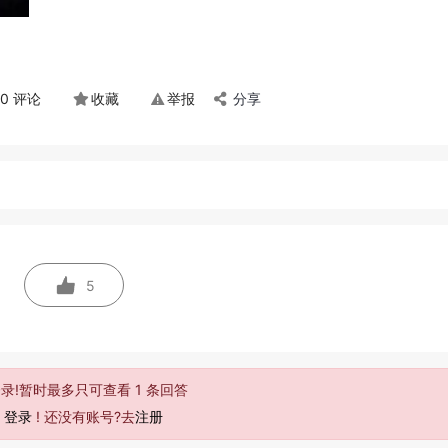
0 评论
收藏
举报
分享
5
录!暂时最多只可查看 1 条回答
去
登录
! 还没有账号?去
注册