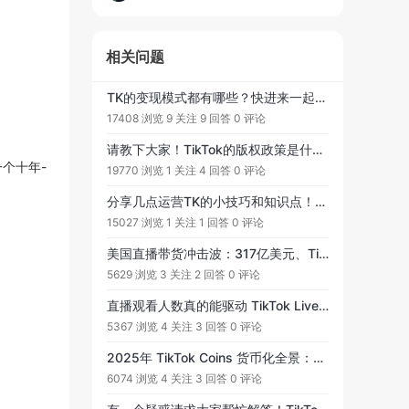
相关问题
TK的变现模式都有哪些？快进来一起交流讨论！希望大家可以一起补充补充。目前较为主流的变现模式为TK电商、直播带货、服务商三大类，而其中又有的玩家都属于这三类的。
17408 浏览
9 关注
9 回答
0 评论
请教下大家！TikTok的版权政策是什么？怎样会被认为是侵权了呢？搬运视频的话会不会被告
一个十年-
19770 浏览
1 关注
4 回答
0 评论
分享几点运营TK的小技巧和知识点！欢迎大家一起补充交流！
15027 浏览
1 关注
1 回答
0 评论
美国直播带货冲击波：317亿美元、TikTok成关键增长入口，跨平台协作成趋势
5629 浏览
3 关注
2 回答
0 评论
直播观看人数真的能驱动 TikTok Live Commerce 吗？2025 品牌该如何通过观众量提升信任和销售？
5367 浏览
4 关注
3 回答
0 评论
2025年 TikTok Coins 货币化全景：合规赚币和直播带货的5个落地要点
6074 浏览
4 关注
3 回答
0 评论