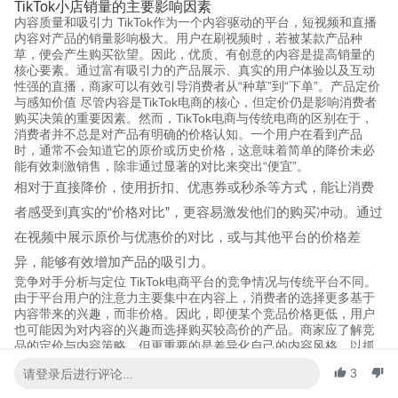
TikTok小店销量的主要影响因素
内容质量和吸引力 TikTok作为一个内容驱动的平台，短视频和直播
内容对产品的销量影响极大。用户在刷视频时，若被某款产品种
草，便会产生购买欲望。因此，优质、有创意的内容是提高销量的
核心要素。通过富有吸引力的产品展示、真实的用户体验以及互动
性强的直播，商家可以有效引导消费者从“种草”到“下单”。产品定价
与感知价值 尽管内容是TikTok电商的核心，但定价仍是影响消费者
购买决策的重要因素。然而，TikTok电商与传统电商的区别在于，
消费者并不总是对产品有明确的价格认知。一个用户在看到产品
时，通常不会知道它的原价或历史价格，这意味着简单的降价未必
能有效刺激销售，除非通过显著的对比来突出“便宜”。
相对于直接降价，使用折扣、优惠券或秒杀等方式，能让消费
者感受到真实的“价格对比”，更容易激发他们的购买冲动。通过
在视频中展示原价与优惠价的对比，或与其他平台的价格差
异，能够有效增加产品的吸引力。
竞争对手分析与定位 TikTok电商平台的竞争情况与传统平台不同。
由于平台用户的注意力主要集中在内容上，消费者的选择更多基于
内容带来的兴趣，而非价格。因此，即便某个竞品价格更低，用户
也可能因为对内容的兴趣而选择购买较高价的产品。商家应了解竞
品的定价与内容策略，但更重要的是差异化自己的内容风格，以抓
住消费者的注意力。产品受众定位与定向营销 不同产品有不同的受
3
众群体，而TikTok电商通过其精准的算法，可以帮助商家将产品推
送给对该产品感兴趣的潜在客户。因此，商家在制作内容时，需要