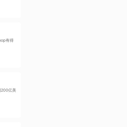
hop有得
到200亿美