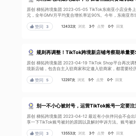
原创 梯拓跨境集团 2023-05-05 TikTok东南亚小店
元，全年GMV月平均复合增长率近90%。今年，东南亚市场依
12432次
浏览
3个
点赞
0个
回复

赞同
3
规则再调整！TikTok跨境新店铺考察期单量
原创 梯拓跨境集团 2023-04-19 TikTok Sho
境新店铺，包含自主入驻商家和定邀入驻商家，都需要经历新
12297次
浏览
5个
点赞
0个
回复

赞同
5
别一不小心被封号，运营TikTok账号一定要
原创 梯拓跨境集团 2023-04-12 最近有小伙伴问会
享一下TikTok账号被封的原因以及解封申诉方法。账号被封
13553次
浏览
3个
点赞
0个
回复

赞同
3