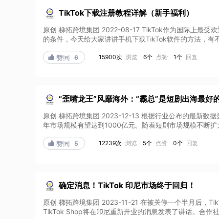
TikTok下载注册教程详解（新手福利）
原创 梯拓跨境集团 2022-08-17 TikTok作为国
的条件，今天给大家讲讲手机下载TikTok软件的方法，有不懂
15900次
浏览
6个
点赞
1个
回复

赞同
6
“歪嘴龙王”风靡海外：“霸总”是短剧出海最好
原创 梯拓跨境集团 2023-12-13 根据行业公布的最新数据
年市场规模有望达到1000亿元。随着短剧市场规模不断扩大
12239次
浏览
5个
点赞
0个
回复

赞同
5
确定消息！TikTok 印尼市场终于回归！
原创 梯拓跨境集团 2023-11-21 在被关停一个半月后，
TikTok Shop将在印尼重新开业的消息发表了讲话。合作社