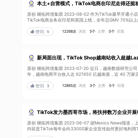
本土+自营模式，TikTok电商在印尼走得还挺
原创 梯拓跨境集团 2023-08-02 作为TikTok最早
TikTok电商业务在印尼和英国上线，全年总GMV 70%以上
12268次
浏览
5个
点赞
0个
回复

赞同
5
新局面出现，TikTok Shop越南站收入超越L
原创 梯拓跨境集团 2023-07-20 近日，越南数据研究公司
年，越南电商平台收入达 927450 亿越南盾，近 40 万家店
12865次
浏览
3个
点赞
0个
回复

赞同
3
TikTok发力墨西哥市场，将扶持数万企业开
原创 梯拓跨境集团 2023-06-07 据Mexico News报
内容是TikTok每年会向33000家企业宣传如何更好地利用Ti.