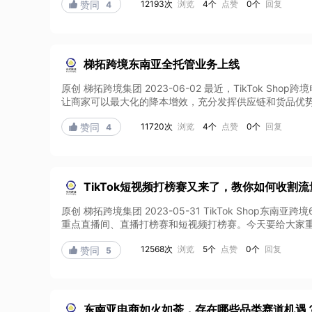
12193次
浏览
4个
点赞
0个
回复

赞同
4
梯拓跨境东南亚全托管业务上线
原创 梯拓跨境集团 2023-06-02 最近，TikTok
让商家可以最大化的降本增效，充分发挥供应链和货品优势。
11720次
浏览
4个
点赞
0个
回复

赞同
4
TikTok短视频打榜赛又来了，教你如何收割
原创 梯拓跨境集团 2023-05-31 TikTok Sh
重点直播间、直播打榜赛和短视频打榜赛。今天要给大家重点
12568次
浏览
5个
点赞
0个
回复

赞同
5
东南亚电商如火如荼，存在哪些品类赛道机遇