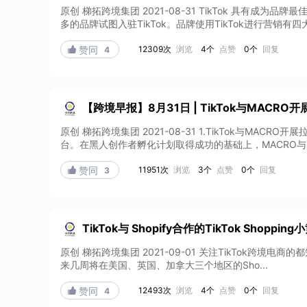
原创 梯拓跨境集团 2021-08-31 TikTok 具
多的品牌试图入驻TikTok。品牌使用TikTok进行营销有四大优
12309次
浏览
4个
点赞
0个
回复

赞同
4
【跨境早报】8月31日 | TikTok与MACR
原创 梯拓跨境集团 2021-08-31 1.TikTok与M
台。在黑人创作者孵化计划取得成功的基础上，MACRO与Tik
11951次
浏览
3个
点赞
0个
回复

赞同
3
TikTok与 Shopify合作的TikTok Shopp
原创 梯拓跨境集团 2021-09-01 关注TikTok跨境电商的
来几周将在美国、英国、加拿大三个地区的Sho...
12493次
浏览
4个
点赞
0个
回复

赞同
4