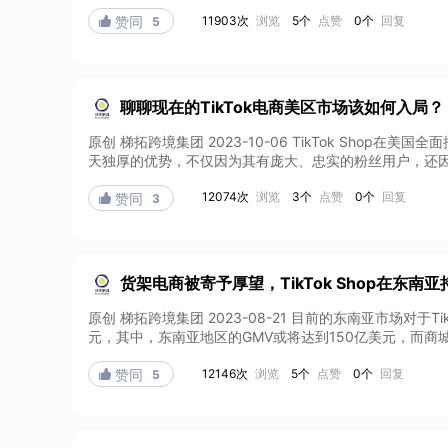
11903次
浏览
5个
点赞
0个
回复

赞同
5
聊聊现在的TikTok电商美区市场该如何入局？
原创 梯拓跨境集团 2023-10-06 TikTok Shop
天独厚的优势，不仅因为其有庞大、忠实的粉丝用户，还因为
12074次
浏览
3个
点赞
0个
回复

赞同
3
货架电商被寄予厚望，TikTok Shop在东南
原创 梯拓跨境集团 2023-08-21 目前的东南亚市场对于
元，其中，东南亚地区的GMV或将达到150亿美元，而商城的
12146次
浏览
5个
点赞
0个
回复

赞同
5