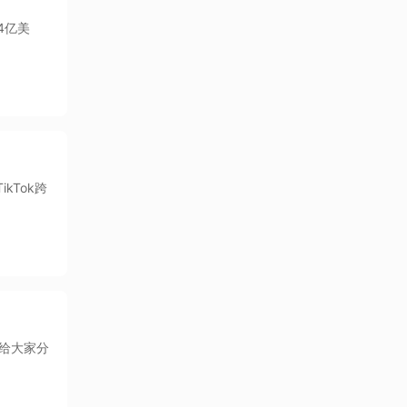
4亿美
kTok跨
来给大家分