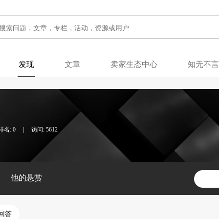
发现
文章
卖家生态中心
知无不言
名: 0
|
访问: 5612
他的悬赏
回答