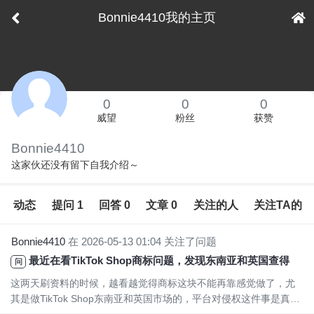
Bonnie4410我的主页
下拉刷新
0
0
0
威望
粉丝
获赞
Bonnie4410
这家伙还没有留下自我介绍～
动态
提问 1
回答 0
文章 0
关注的人
关注TA的
Bonnie4410
在 2026-05-13 01:04 关注了问题
最近在看TikTok Shop商标问题，发现东南亚和英国查得是真的严
问
这两天刷资料的时候，越看越觉得商标这块不能再靠感觉做了，尤
其是做TikTok Shop东南亚和英国市场的，平台对侵权这件事是真的