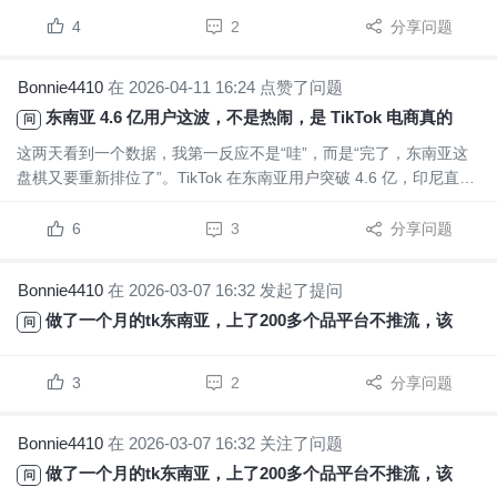
不太会给你“先试试看”的空间。我原本还觉得，只要不是直接卖假
货，问题应该不大。后来才慢慢发现，商品名、包装上的字、视频
4
2
分享问题
里带到的logo，甚至一些容易让人误会你和某个品牌有关...
Bonnie4410
在 2026-04-11 16:24 点赞了问题
东南亚 4.6 亿用户这波，不是热闹，是 TikTok 电商真的开始上强度了
问
这两天看到一个数据，我第一反应不是“哇”，而是“完了，东南亚这
盘棋又要重新排位了”。TikTok 在东南亚用户突破 4.6 亿，印尼直接
坐稳最大市场。说白了，这已经不是一个“可以看看”的市场了，而是
很多商家接下来不得不认真研究的增量入口。以前不少人做
6
3
分享问题
TikTok，还停留在“发点视频试试水”的阶段。...
Bonnie4410
在 2026-03-07 16:32 发起了提问
做了一个月的tk东南亚，上了200多个品平台不推流，该怎么办
问
3
2
分享问题
Bonnie4410
在 2026-03-07 16:32 关注了问题
做了一个月的tk东南亚，上了200多个品平台不推流，该怎么办
问