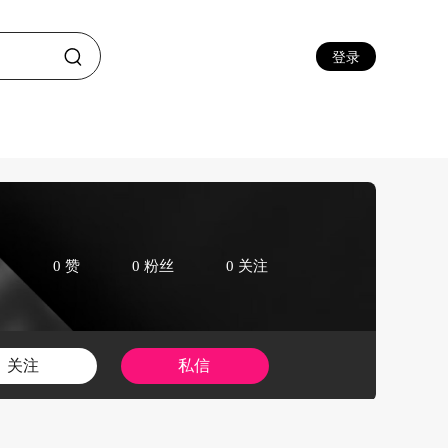
登录
0 赞
0 粉丝
0 关注
关注
私信