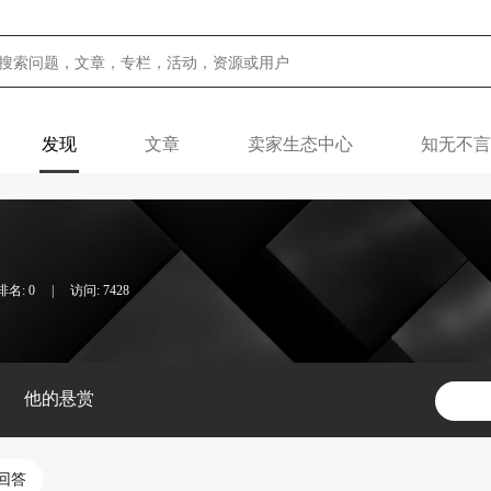
发现
文章
卖家生态中心
知无不言
名: 0
|
访问: 7428
他的悬赏
回答