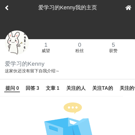
爱学习的Kenny我的主页
下拉刷新
1
0
5
威望
粉丝
获赞
爱学习的Kenny
这家伙还没有留下自我介绍～
提问 0
回答 3
文章 1
关注的人
关注TA的
关注的