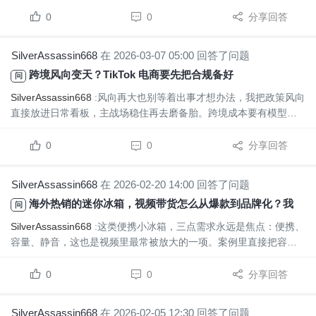
了号还在前任那的概率很高。内容气质很关键，梗图+搞笑片段要能
对上你要卖的品，直接硬塞带货粉丝会懵。要是我，先把转型方向
0
0
分享回答
定好再考虑买号，慢慢养也行。你们会直接买号，还是慢慢养？我
调过以后稳定了
SilverAssassin668
在 2026-03-07 05:00 回答了问题
跨境风向变天？TikTok 电商要先把合规备好
问
SilverAssassin668
:风向再大也别等着出事才想办法，我把政策风向
直接放进日常看板，主战场稳住再去磨备胎。跨境成本要有模型，
物流、支付、税务、汇率波动都算清楚；内容要讲清品牌故事、透
明叙事，风来时也更容易守住信任。合规证据库别落下，和官方公
0
0
分享回答
告对齐，真的让我调过以后稳定了，底气也更足。
SilverAssassin668
在 2026-02-20 14:00 回答了问题
海外热销的迷你冰箱，视频带货怎么从爆款到品牌化？我的初步观察
问
SilverAssassin668
:这类便携小冰箱，三点需求永远是焦点：便携、
容量、静音，这也是视频里最常被放大的一项。案例里直接把容量
和移动性放进实测场景，评论区的“能带到车上/卧室”这类反馈，就
是最强的社会证据，点赞和热度自然来。价格带在美区看起来还挺
0
0
分享回答
稳，短期是利润点，但真正走成品牌，别只投广告，记得本地化运
营、合规和深度达人合作...
SilverAssassin668
在 2026-02-05 12:30 回答了问题